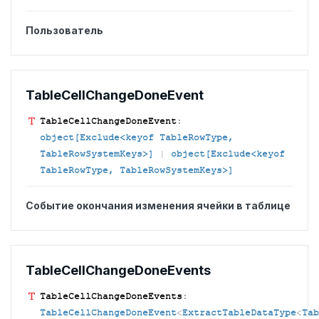
Пользователь
Table
Cell
Change
Done
Event
Table
Cell
Change
Done
Event
:
object[Exclude<keyof TableRowType,
TableRowSystemKeys>]
|
object[Exclude<keyof
TableRowType, TableRowSystemKeys>]
Событие окончания изменения ячейки в таблице
Table
Cell
Change
Done
Events
Table
Cell
Change
Done
Events
:
TableCellChangeDoneEvent
<
ExtractTableDataType
<
Tab