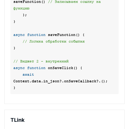
saveFunction() 
// Записываем ссылку на 
функцию
    };

}

async
function
saveFunction
(
) 
{

// Логика обработки события
}

// Виджет 2 - внутренний
async
function
onSaveClick
(
) 
{

await
Context.data.in_json?.onSaveCallback?.();

TLink