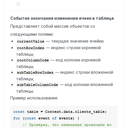
[]
Событие окончания изменения ячеек в таблице
Представляет собой массив объектов со
следующими полями:
— текущее значение ячейки;
currentValue
— индекс строки корневой
rootRowIndex
таблицы;
— код колонки корневой
rootColumnCode
таблицы;
— индекс строки вложенной
subTableRowIndex
таблицы;
— код колонки вложенной
subTableColumnCode
таблицы.
Пример использования:
const
for
 (
const
 event 
of
 events) {

// Проверка, что изменения произошли во 