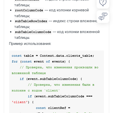
таблицы;
— код колонки корневой
rootColumnCode
таблицы;
— индекс строки вложенной
subTableRowIndex
таблицы;
— код колонки вложенной
subTableColumnCode
таблицы.
Пример использования:
const
for
 (
const
 event 
of
 events) {

// Проверка, что изменения произошли во 
вложенной таблице
if
 (event.subTableColumnCode) {

// Проверка, что изменения были в 
колонке с кодом `client`
if
 (event.subTableColumnCode === 
'client'
) {

const
 clientRef = 