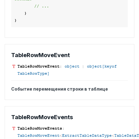
// ...
    }

Table
Row
Move
Event
Table
Row
Move
Event
:
object
|
object[keyof
TableRowType]
Событие перемещения строки в таблице
Table
Row
Move
Events
Table
Row
Move
Events
:
TableRowMoveEvent
<
ExtractTableDataType
<
TableDataT