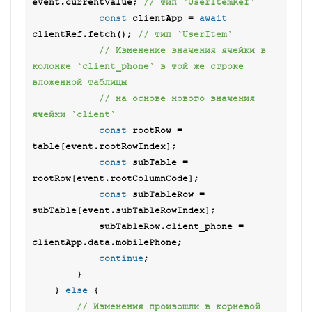
event.currentValue; 
// тип `UserItemRef`
const
 clientApp = 
await
clientRef.fetch(); 
// тип `UserItem`
// Изменение значения ячейки в 
колонке `client_phone` в той же строке 
вложенной таблицы
// на основе нового значения 
ячейки `client`
const
 rootRow = 
table[event.rootRowIndex];

const
 subTable = 
rootRow[event.rootColumnCode];

const
 subTableRow = 
subTable[event.subTableRowIndex];

            subTableRow.client_phone = 
clientApp.data.mobilePhone;

continue
;

        }

    } 
else
 {

// Изменения произошли в корневой 