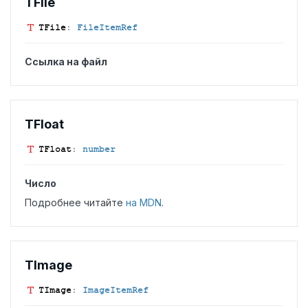
TFile
TFile
:
FileItemRef
Ссылка на файл
TFloat
TFloat
:
number
Число
Подробнее читайте
на MDN
.
TImage
TImage
:
ImageItemRef