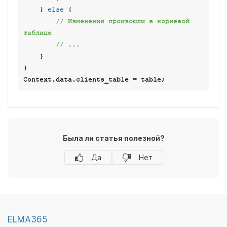
    } 
else
 {

// Изменения произошли в корневой 
таблице
// ...
    }

}

Была ли статья полезной?
Да
Нет
ELMA365