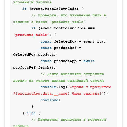
вложенной таблице
if
 (event.rootColumnCode) {

// Проверка, что изменения были в 
колонке с кодом `products_table`
if
 (event.rootColumnCode === 
'products_table'
) {

const
 deletedRow = event.row;

const
 productRef = 
deletedRow.product;

const
 productApp = 
await
productRef.fetch();

// Далее выполняем стороннюю 
логику на основе данных удалённой строки
console
.log(
`Строка с продуктом 
${productApp.data.__name}
 была удалена!`
);

continue
;

        }

    } 
else
 {

// Изменения произошли в корневой 
таблице