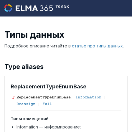
Типы данных
Подробное описание читайте в
статье про типы данных
.
Type aliases
Replacement
Type
Enum
Base
Replacement
Type
Enum
Base
:
Information
|
Reassign
|
Full
Типы замещений
Information — информирование;