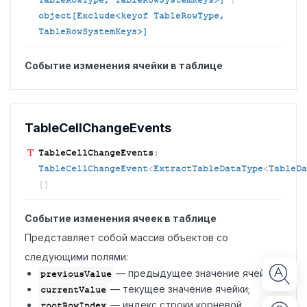
TableRowType, TableRowSystemKeys>]
|
object[Exclude<keyof TableRowType,
TableRowSystemKeys>]
Событие изменения ячейки в таблице
Table
Cell
Change
Events
Table
Cell
Change
Events
:
TableCellChangeEvent
<
ExtractTableDataType
<
TableDa
[]
Событие изменения ячеек в таблице
Представляет собой массив объектов со
следующими полями:
— предыдущее значение ячейки;
previousValue
— текущее значение ячейки;
currentValue
— индекс строки корневой
rootRowIndex