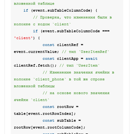
вложенной таблице
if
 (event.subTableColumnCode) {

// Проверка, что изменения были в 
колонке с кодом `client`
if
 (event.subTableColumnCode === 
'client'
) {

const
 clientRef = 
event.currentValue; 
// тип `UserItemRef`
const
 clientApp = 
await
clientRef.fetch(); 
// тип `UserItem`
// Изменение значения ячейки в 
колонке `client_phone` в той же строке 
вложенной таблицы
// на основе нового значения 
ячейки `client`
const
 rootRow = 
table[event.rootRowIndex];

const
 subTable = 
rootRow[event.rootColumnCode];
