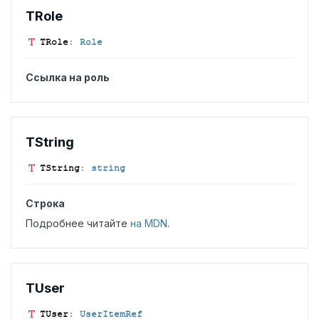
TRole
TRole
:
Role
Ссылка на роль
TString
TString
:
string
Строка
Подробнее читайте
на MDN
.
TUser
TUser
:
UserItemRef