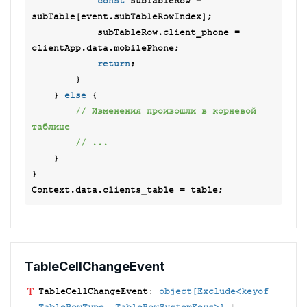
const
 subTableRow = 
subTable[event.subTableRowIndex];

            subTableRow.client_phone = 
clientApp.data.mobilePhone;

return
;

        }

    } 
else
 {

// Изменения произошли в корневой 
таблице
// ...
    }

}

Table
Cell
Change
Event
Table
Cell
Change
Event
:
object[Exclude<keyof