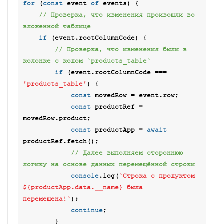
for
 (
const
 event 
of
 events) {

// Проверка, что изменения произошли во 
вложенной таблице
if
 (event.rootColumnCode) {

// Проверка, что изменения были в 
колонке с кодом `products_table`
if
 (event.rootColumnCode === 
'products_table'
) {

const
 movedRow = event.row;

const
 productRef = 
movedRow.product;

const
 productApp = 
await
productRef.fetch();

// Далее выполняем стороннюю 
логику на основе данных перемещённой строки
console
.log(
`Строка с продуктом 
${productApp.data.__name}
 была 
перемещена!`
);

continue
;

        }
