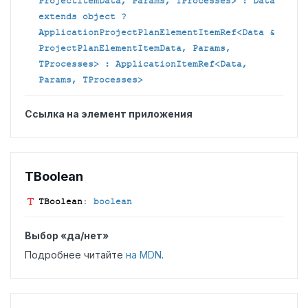
ProjectItemData, Params, TProcesses> : Data
extends object ?
ApplicationProjectPlanElementItemRef<Data &
ProjectPlanElementItemData, Params,
TProcesses> : ApplicationItemRef<Data,
Params, TProcesses>
Ссылка на элемент приложения
TBoolean
TBoolean
:
boolean
Выбор «да/нет»
Подробнее читайте
на MDN
.