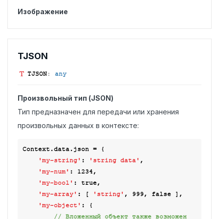
Изображение
TJSON
TJSON
:
any
Произвольный тип (JSON)
Тип предназначен для передачи или хранения
произвольных данных в контексте:
Context.data.json = {

'my-string'
: 
'string data'
,

'my-num'
: 
1234
,

'my-bool'
: 
true
,

'my-array'
: [ 
'string'
, 
999
, 
false
 ],

'my-object'
: {

// Вложенный объект также возможен