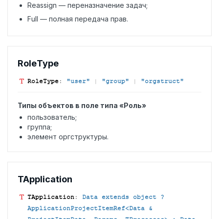
Reassign — переназначение задач;
Full — полная передача прав.
Role
Type
Role
Type
:
"user"
|
"group"
|
"orgstruct"
Типы объектов в поле типа «Роль»
пользователь;
группа;
элемент оргструктуры.
TApplication
TApplication
:
Data extends object ?
ApplicationProjectItemRef<Data &