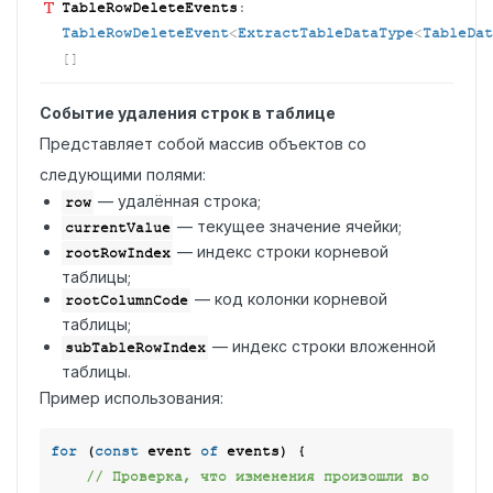
Table
Row
Delete
Events
:
TableRowDeleteEvent
<
ExtractTableDataType
<
TableDat
[]
Событие удаления строк в таблице
Представляет собой массив объектов со
следующими полями:
— удалённая строка;
row
— текущее значение ячейки;
currentValue
— индекс строки корневой
rootRowIndex
таблицы;
— код колонки корневой
rootColumnCode
таблицы;
— индекс строки вложенной
subTableRowIndex
таблицы.
Пример использования:
for
 (
const
 event 
of
 events) {

// Проверка, что изменения произошли во 