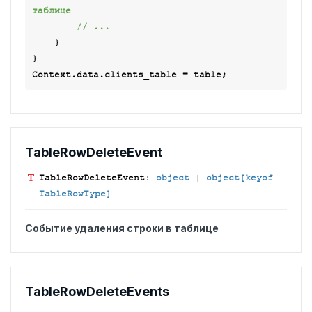
таблице
// ...
    }

}

Table
Row
Delete
Event
Table
Row
Delete
Event
:
object
|
object[keyof
TableRowType]
Событие удаления строки в таблице
Table
Row
Delete
Events