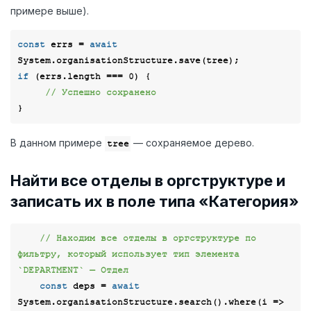
примере выше).
const
 errs = 
await
if
 (errs.length === 
0
) {

// Успешно сохранено
В данном примере
— сохраняемое дерево.
tree
Найти все отделы в оргструктуре и
записать их в поле типа «Категория»
// Находим все отделы в оргструктуре по 
фильтру, который использует тип элемента 
`DEPARTMENT` — Отдел
const
 deps = 
await
System.organisationStructure.search().where(
i
 =>