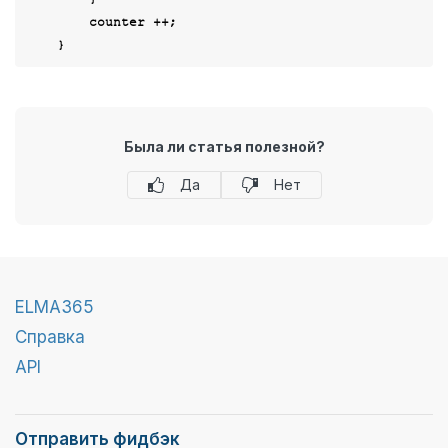
        counter ++;

Была ли статья полезной?
Да
Нет
ELMA365
Справка
API
Отправить фидбэк