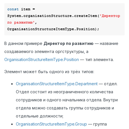
const
 item = 
System.organisationStructure.createItem(
'Директор 
по развитию'
, 
В данном примере
Директор по развитию
— название
создаваемого элемента оргструктуры, а
OrganisationStructureItemType.Position
— тип элемента.
Элемент может быть одного из трёх типов:
OrganisationStructureItemType.Department
— отдел.
Отдел состоит из неограниченного количества
сотрудников и одного начальника отдела. Внутри
отдела можно создавать группы сотрудников и
отдельные должности;
OrganisationStructureItemType.Group
— группа