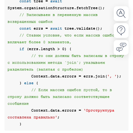
const
 tree = 
await
System.organisationStructure.fetchTree();

// Записываем в переменную массив 
возвращенных ошибок
const
 errs = 
await
 tree.validate();

// Ставим условие, что если массив ошибок 
включает более 0 элементов,
if
 (errs.length > 
0
) {

// то они должны быть записаны в строку 
с использованием метода `join`; указываем 
разделитель (запятая с пробелом)
          Context.data.errors = errs.join(
', '
);

     } 
else
 {

// Если массив ошибок пустой, то в 
строку должно быть записано соответствующее 
сообщение
          Context.data.errors = 
'Оргструктура 
составлена правильно'
;
