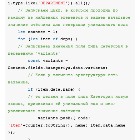
i.type.like(
'DEPARTMENT'
)).all();

// Запускаем цикл, в котором проходим по 
каждому из найденных элементов и задаем начальное 
значение счётчика для генерации уникального кода
let
 counter = 
1
;

for
 (
let
 item 
of
 deps) {

// Записываем значения поля типа Категория в 
переменную `variants`
const
 variants = 
Context.fields.kategoriya.data.variants;

// Если у элемента оргструктуры есть 
название,
if
 (item.data.name) {

// то делаем в поле типа Категория новую 
запись, присваивая ей уникальный код и имя; 
увеличиваем значение счётчика
            variants.push({ 
code
: 
'item'
+counter.toString(), 
name
: item.data.name 
});

        }
