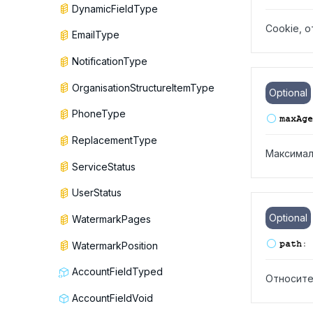
DynamicFieldType
Cookie, 
EmailType
NotificationType
OrganisationStructureItemType
Optional
PhoneType
max
Age
ReplacementType
Максимал
ServiceStatus
UserStatus
Optional
WatermarkPages
path
:
WatermarkPosition
AccountFieldTyped
Относите
AccountFieldVoid