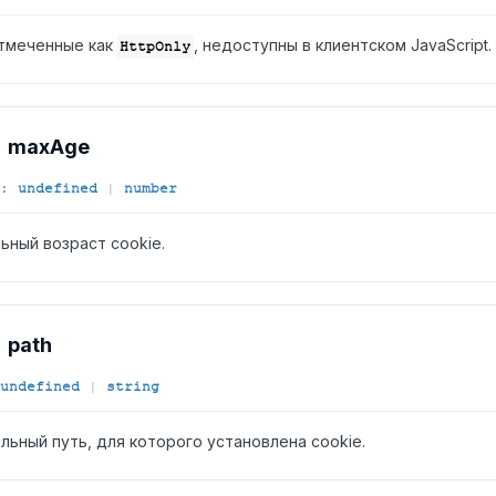
отмеченные как
, недоступны в клиентском JavaScript.
HttpOnly
max
Age
:
undefined
|
number
ьный возраст cookie.
path
undefined
|
string
льный путь, для которого установлена cookie.