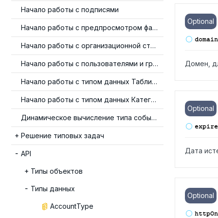
Начало работы с подписями
Optional
Начало работы с предпросмотром файлов
domain
Начало работы с организационной структурой
Начало работы с пользователями и группами
Домен, д
Начало работы с типом данных Таблица
Начало работы с типом данных Категория
Optional
Динамическое вычисление типа события
expire
Решение типовых задач
Дата ист
API
Типы объектов
Типы данных
Optional
AccountType
http
On