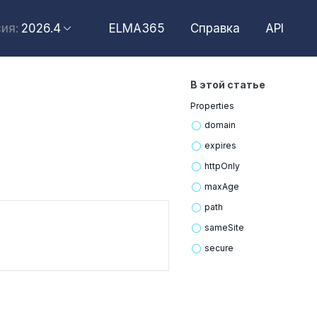
2026.4
ELMA365
Справка
API
ия:
2026.6
2026.4
В этой статье
2026.2
Properties
2025.10
domain
2025.4
expires
http
Only
max
Age
path
same
Site
secure