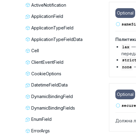
ActiveNotification
Optional
ApplicationField
same
Si
ApplicationTypeField
ApplicationTypeFieldData
Политика
— 
lax
Cell
переда
stric
ClientEventField
—
none
CookieOptions
DatetimeFieldData
Optional
DynamicBindingField
secure
DynamicBindingFields
EnumField
Должна л
ErrorArgs