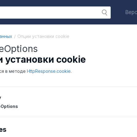
Верс
анных
Опции установки cookie
eOptions
 установки cookie
ся в методе
HttpResponse.cookie
.
y
eOptions
es