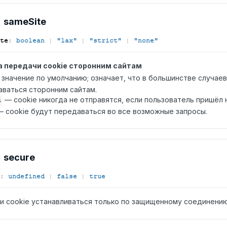
same
Site
te
:
boolean
|
"lax"
|
"strict"
|
"none"
 передачи cookie сторонним сайтам
значение по умолчанию; означает, что в большинстве случаев
ваться сторонним сайтам.
— cookie никогда не отправятся, если пользователь пришёл н
t
 cookie будут передаваться во все возможные запросы.
secure
:
undefined
|
false
|
true
и cookie устанавливаться только по защищенному соединению