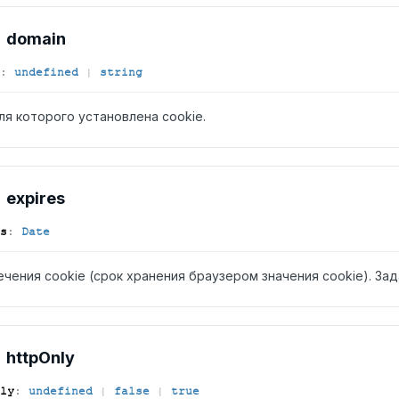
domain
:
undefined
|
string
ля которого установлена cookie.
expires
s
:
Date
ечения cookie (срок хранения браузером значения cookie). За
http
Only
ly
:
undefined
|
false
|
true