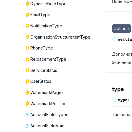
Поле мож
DynamicFieldType
EmailType
NotificationType
Optional
OrganisationStructureItemType
settin
PhoneType
Дополнит
ReplacementType
Значение 
ServiceStatus
UserStatus
type
WatermarkPages
type
:
WatermarkPosition
Тип поля.
AccountFieldTyped
AccountFieldVoid