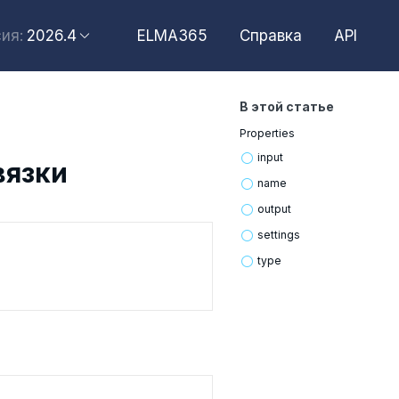
2026.4
ELMA365
Справка
API
ия:
2026.6
2026.4
В этой статье
2026.2
Properties
2025.10
input
вязки
2025.4
name
output
settings
type