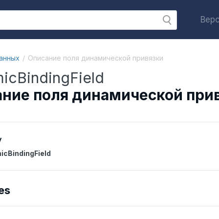
Верс
анных
Описание поля динамической привязки
icBindingField
ние поля динамической при
y
cBindingField
es