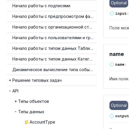
Optional
Начало работы с подписями
input
:
Начало работы с предпросмотром файлов
Начало работы с организационной структурой
Поле мож
Начало работы с пользователями и группами
Начало работы с типом данных Таблица
name
Начало работы с типом данных Категория
name
:
Динамическое вычисление типа события
Имя поля.
Решение типовых задач
API
Типы объектов
Optional
Типы данных
output
AccountType