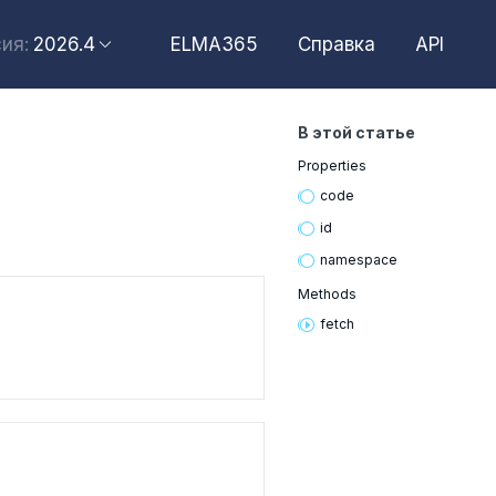
2026.4
ELMA365
Справка
API
ия:
2026.6
2026.4
В этой статье
2026.2
Properties
2025.10
code
2025.4
id
namespace
Methods
fetch