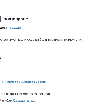
namespace
ace
:
string
ство имён цели ссылки (код раздела приложения).
s
)
:
Promise
<
DirectoryItem
>
олных данных объекта-ссылки.
romise
<
DirectoryItem
>