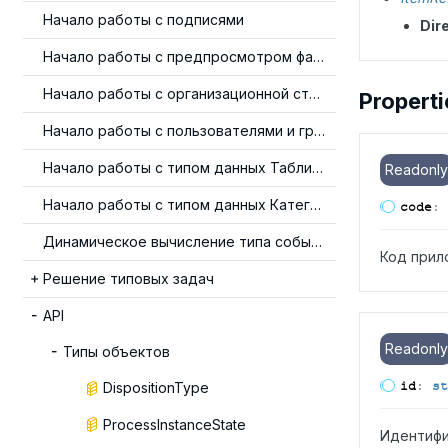
Начало работы с подписями
Dir
Начало работы с предпросмотром файлов
Начало работы с организационной структурой
Properti
Начало работы с пользователями и группами
Начало работы с типом данных Таблица
Readonly
Начало работы с типом данных Категория
code
:
Динамическое вычисление типа события
Код прил
Решение типовых задач
API
Readonly
Типы объектов
id
:
st
DispositionType
ProcessInstanceState
Идентифи