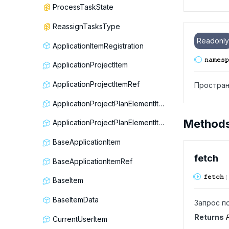
ProcessTaskState
ReassignTasksType
Readonly
ApplicationItemRegistration
namesp
ApplicationProjectItem
ApplicationProjectItemRef
Простран
ApplicationProjectPlanElementItem
Method
ApplicationProjectPlanElementItemRef
BaseApplicationItem
fetch
BaseApplicationItemRef
fetch
(
BaseItem
BaseItemData
Запрос п
Returns
P
CurrentUserItem