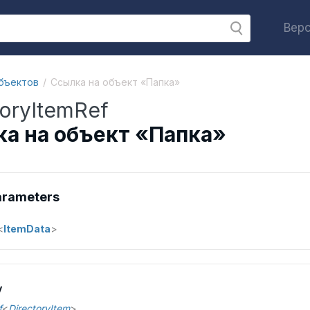
Верс
бъектов
Ссылка на объект «Папка»
toryItemRef
а на объект «Папка»
arameters
<
ItemData
>
y
f
<
DirectoryItem
>