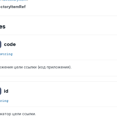
ectoryItemRef
es
code
string
ожения цели ссылки (код приложения).
id
ring
катор цели ссылки.