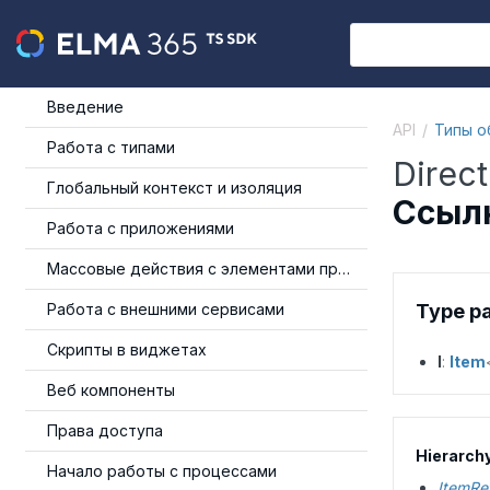
Введение
API
Типы о
Работа с типами
Direc
Глобальный контекст и изоляция
Ссылк
Работа с приложениями
Массовые действия с элементами приложения
Работа с внешними сервисами
Type p
Скрипты в виджетах
I
:
Item
Веб компоненты
Права доступа
Hierarch
Начало работы с процессами
ItemRe