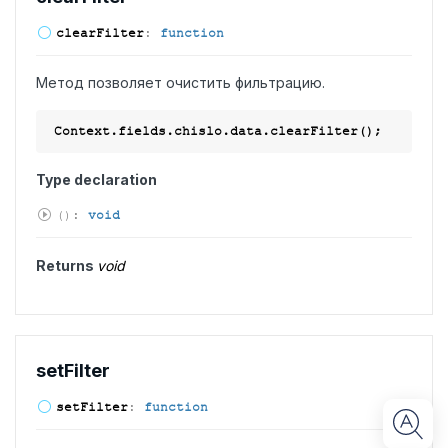
clear
Filter
:
function
Метод позволяет очистить фильтрацию.
Type declaration
(
)
:
void
Returns
void
set
Filter
set
Filter
:
function