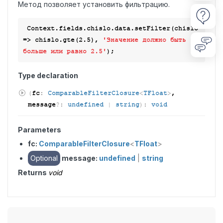
Метод позволяет установить фильтрацию.
 Context.fields.chislo.data.setFilter(
chislo
=>
 chislo.gte(
2.5
), 
'Значение должно быть 
больше или равно 2.5'
Type declaration
(
fc
:
ComparableFilterClosure
<
TFloat
>
,
message
?:
undefined
|
string
)
:
void
Parameters
fc:
ComparableFilterClosure
<
TFloat
>
Optional
message:
undefined
|
string
Returns
void