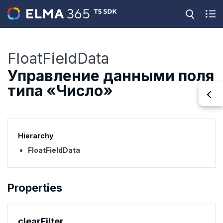
FloatFieldData
Управление данными поля
типа «Число»
Hierarchy
FloatFieldData
Properties
clear
Filter