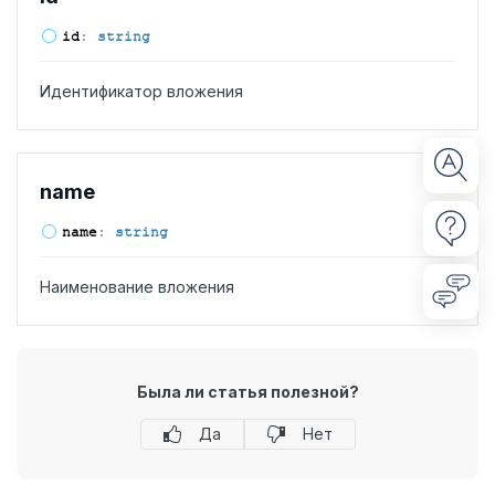
id
:
string
Идентификатор вложения
name
name
:
string
Наименование вложения
Была ли статья полезной?
Да
Нет