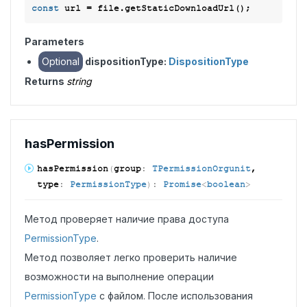
const
Parameters
Optional
dispositionType:
DispositionType
Returns
string
has
Permission
has
Permission
(
group
:
TPermissionOrgunit
,
type
:
PermissionType
)
:
Promise
<
boolean
>
Метод проверяет наличие права доступа
PermissionType
.
Метод позволяет легко проверить наличие
возможности на выполнение операции
PermissionType
с файлом. После использования