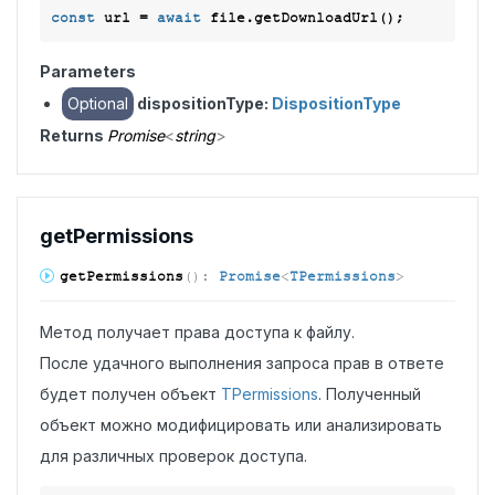
const
 url = 
await
Parameters
Optional
dispositionType:
DispositionType
Returns
Promise
<
string
>
get
Permissions
get
Permissions
(
)
:
Promise
<
TPermissions
>
Метод получает права доступа к файлу.
После удачного выполнения запроса прав в ответе
будет получен объект
TPermissions
. Полученный
объект можно модифицировать или анализировать
для различных проверок доступа.