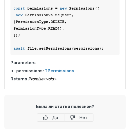
const
 permissions = 
new
 Permissions([

new
 PermissionValue(user, 
[PermissionType.DELETE, 
PermissionType.READ]),

]);

await
Parameters
permissions:
TPermissions
Returns
Promise
<
void
>
Была ли статья полезной?
Да
Нет