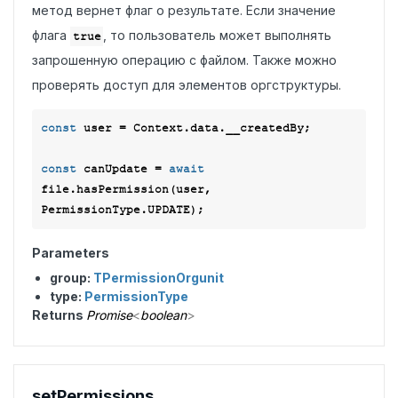
метод вернет флаг о результате. Если значение
флага
, то пользователь может выполнять
true
запрошенную операцию с файлом. Также можно
проверять доступ для элементов оргструктуры.
const
 user = Context.data.__createdBy;

const
 canUpdate = 
await
file.hasPermission(user, 
Parameters
group:
TPermissionOrgunit
type:
PermissionType
Returns
Promise
<
boolean
>
set
Permissions