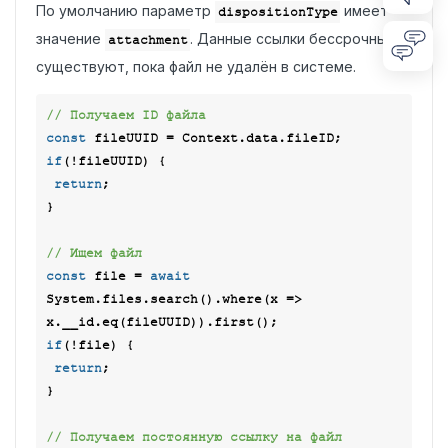
По умолчанию параметр
имеет
dispositionType
значение
. Данные ссылки бессрочные и
attachment
существуют, пока файл не удалён в системе.
// Получаем ID файла
const
if
(!fileUUID) {

return
;

}

// Ищем файл
const
 file = 
await
System.files.search().where(
x
 =>
if
(!file) {

return
;

}

// Получаем постоянную ссылку на файл