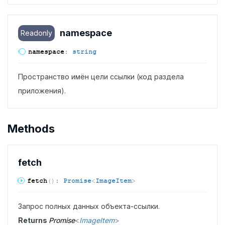
namespace
Readonly
namespace
:
string
Пространство имён цели ссылки (код раздела
приложения).
Methods
fetch
fetch
(
)
:
Promise
<
ImageItem
>
Запрос полных данных объекта-ссылки.
Returns
Promise
<
ImageItem
>