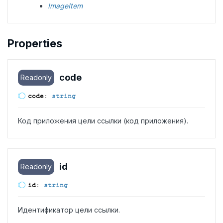
ImageItem
Properties
code
Readonly
code
:
string
Код приложения цели ссылки (код приложения).
id
Readonly
id
:
string
Идентификатор цели ссылки.