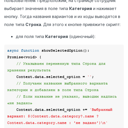
пользователем. Предположим, на странице сотрудник
выбирает значения в поле типа
Категория
и нажимает
кнопку. Тогда названия вариантов и их коды выводятся в
поле типа
Строка
. Для этого к кнопке привяжите скрипт:
для поля типа
Категория
(одиночный):
async
function
showSelectedOption
(
): 
Promise
<
void
> 
{

// Указываем переменную типа Строка для 
хранения результата 
    Context.data.selected_option = 
``
;

// Получаем название выбранного варианта 
категории и добавляем в поле типа Строка
// Если название не указано, выводим надпись 
«не задано»
    Context.data.selected_option += 
`Выбранный 
вариант: 
${Context.data.category?.name ? 
Context.data.category.name : 
'не задано'
}
\n`