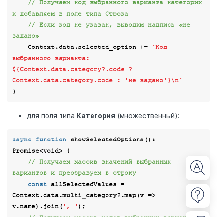
// Получаем код выбранного варианта категории 
и добавляем в поле типа Строка
// Если код не указан, выводим надпись «не 
задано»
    Context.data.selected_option += 
`Код 
выбранного варианта: 
${Context.data.category?.code ? 
Context.data.category.code : 
'не задано'
}
\n`
для поля типа
Категория
(множественный):
async
function
showSelectedOptions
(
): 
Promise
<
void
> 
{

// Получаем массив значений выбранных 
вариантов и преобразуем в строку
const
 allSelectedValues = 
Context.data.multi_category?.map(
v
 =>
v.name).join(
', '
);
