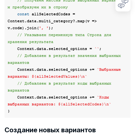
// Получаем массив кодов выбранных вариантов 
и преобразуем их в строку
const
 allSelectedCodes = 
Context.data.multi_category?.map(
v
 =>
v.code).join(
', '
);

// Указываем переменную типа Строка для 
хранения результата
    Context.data.selected_options = 
``
;

// Добавляем в результат значения выбранных 
вариантов
    Context.data.selected_options += 
`Выбранные 
варианты: 
${allSelectedValues}
\n`
// Добавляем в результат коды выбранных 
вариантов
    Context.data.selected_options += 
`Коды 
выбранных вариантов: 
${allSelectedCodes}
\n`
Создание новых вариантов