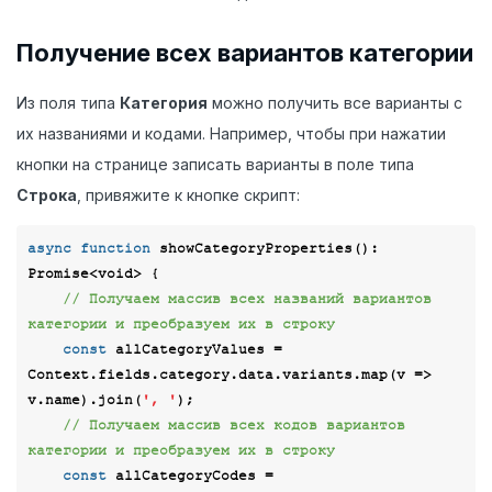
Получение всех вариантов категории
Из поля типа
Категория
можно получить все варианты с
их названиями и кодами. Например, чтобы при нажатии
кнопки на странице записать варианты в поле типа
Строка
, привяжите к кнопке скрипт:
async
function
showCategoryProperties
(
): 
Promise
<
void
> 
{

// Получаем массив всех названий вариантов 
категории и преобразуем их в строку 
const
 allCategoryValues = 
Context.fields.category.data.variants.map(
v
 =>
v.name).join(
', '
);

// Получаем массив всех кодов вариантов 
категории и преобразуем их в строку
const
 allCategoryCodes = 