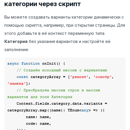
категории через скрипт
Вы можете создавать варианты категории динамически с
помощью скрипта, например, при открытии страницы. Для
этого добавьте в её контекст переменную типа
Категория
без указания вариантов и настройте её
заполнение:
async
function
onInit
(
) 
{

// Создаём исходный массив с вариантами
const
 categoryArray = [
'ремонт'
, 
'осмотр'
, 
'замена'
];

// Преобразуем массив строк в массив 
вариантов для поля Категория
    Context.fields.category.data.variants = 
categoryArray.map((name): TEnum<
any
> => ({

name
: name,

code
: name,
