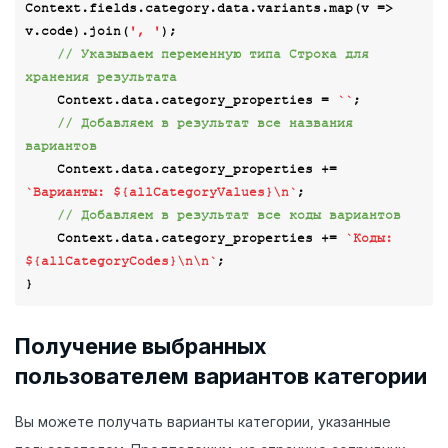
Context.fields.category.data.variants.map(
v
 =>
v.code).join(
', '
);

// Указываем переменную типа Строка для 
хранения результата
    Context.data.category_properties = 
``
;

// Добавляем в результат все названия 
вариантов
    Context.data.category_properties += 
`Варианты: 
${allCategoryValues}
\n`
;

// Добавляем в результат все коды вариантов
    Context.data.category_properties += 
`Коды: 
${allCategoryCodes}
\n\n`
;

Получение выбранных
пользователем вариантов категории
Вы можете получать варианты категории, указанные