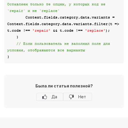
Оставляем только те опции, у которых код не 
`repair` и не `replace`
        Context.fields.category.data.variants = 
Context.fields.category.data.variants.filter(
t
 =>
t.code !== 
'repair'
 && t.code !== 
'replace'
);

    }

// Если пользователь не заполнил поле для 
условия, отображаются все варианты
Была ли статья полезной?
Да
Нет