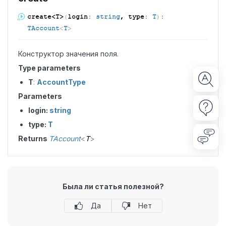
create<T>
(
login
:
string
, type
:
T
)
:
TAccount
<
T
>
Конструктор значения поля.
Type parameters
T
:
AccountType
Parameters
login:
string
type:
T
Returns
TAccount
<
T
>
Была ли статья полезной?
Да
Нет