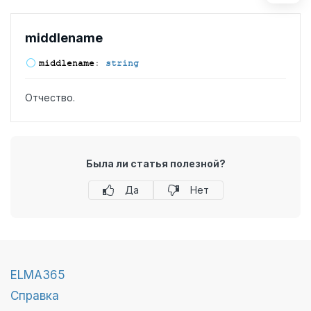
middlename
middlename
:
string
Отчество.
Была ли статья полезной?
Да
Нет
ELMA365
Справка