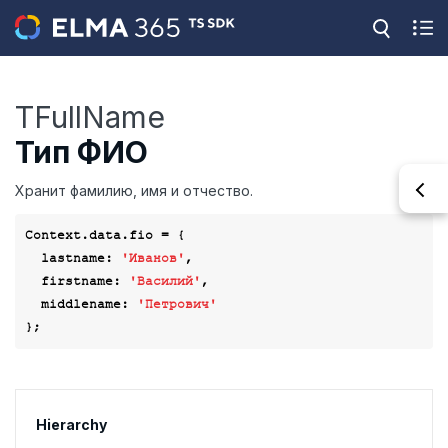
TFullName
Тип ФИО
Хранит фамилию, имя и отчество.
Context.data.fio = {

lastname
: 
'Иванов'
,

firstname
: 
'Василий'
,

middlename
: 
'Петрович'
Hierarchy