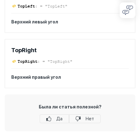
Top
Left
:
= "TopLeft"
Верхний левый угол
Top
Right
Top
Right
:
= "TopRight"
Верхний правый угол
Была ли статья полезной?
Да
Нет