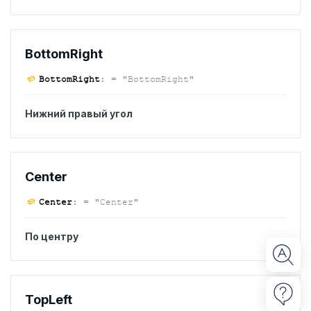
Bottom
Right
Bottom
Right
:
= "BottomRight"
Нижний правый угол
Center
Center
:
= "Center"
По центру
Top
Left