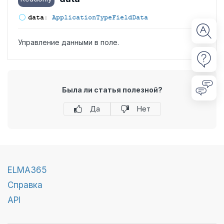
data
:
ApplicationTypeFieldData
Управление данными в поле.
Была ли статья полезной?
Да
Нет
ELMA365
Справка
API