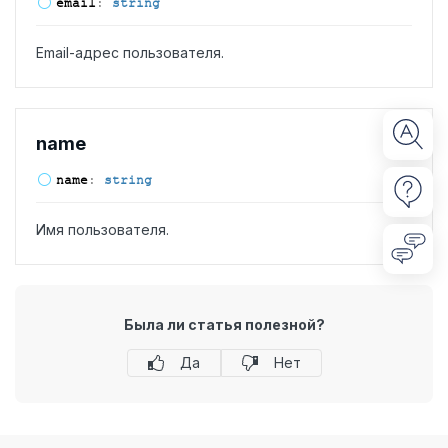
email
:
string
Email-адрес пользователя.
name
name
:
string
Имя пользователя.
Была ли статья полезной?
Да
Нет