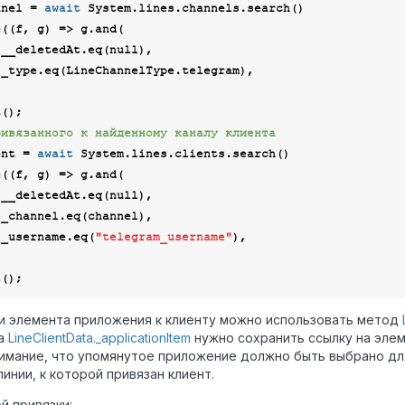
nnel = 
await
 System.lines.channels.search()

e(
(
f, g
) =>
 g.and(

      f.__deletedAt.eq(
null
),

ривязанного к найденному каналу клиента
ent = 
await
 System.lines.clients.search()

e(
(
f, g
) =>
 g.and(

      f.__deletedAt.eq(
null
),

      f._username.eq(
"telegram_username"
),

и элемента приложения к клиенту можно использовать метод
та
LineClientData._applicationItem
нужно сохранить ссылку на эле
имание, что упомянутое приложение должно быть выбрано для
инии, к которой привязан клиент.
й привязки: