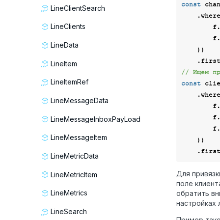
const
 cha
LineClientSearch
    .wher
LineClients
  
        f._type.eq(LineChannelType.telegram),

LineData
    ))

LineItem
// Ищем п
LineItemRef
const
 cli
    .wher
LineMessageData
  
        f._channel.eq(channel),

LineMessageInboxPayLoad
  
LineMessageItem
    ))

LineMetricData
Для привязк
LineMetricItem
поле клиен
LineMetrics
обратить вн
настройках л
LineSearch
Пример тако