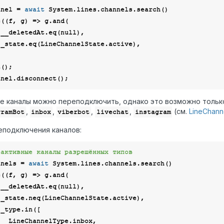
nnel = 
await
 System.lines.channels.search()

e(
(
f, g
) =>
 g.and(

      f.__deletedAt.eq(
null
),

 каналы можно переподключить, однако это возможно тольк
,
,
,
,
(см.
LineChan
gramBot
inbox
viberbot
livechat
instagram
подключения каналов:
еактивные каналы разрешённых типов
nnels = 
await
 System.lines.channels.search()

e(
(
f, g
) =>
 g.and(

      f.__deletedAt.eq(
null
),

inbox,
