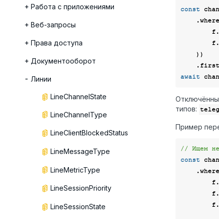
Работа с приложениями
const
 cha
    .wher
Веб-запросы
  
Права доступа
        f._state.eq(LineChannelState.active),

    ))

Документооборот
await
Линии
LineChannelState
Отключённые
типов:
tele
LineChannelType
Пример пере
LineClientBlockedStatus
// Ищем н
LineMessageType
const
 cha
LineMetricType
    .wher
  
LineSessionPriority
        f._state.neq(LineChannelState.active),

        f._type.in([

LineSessionState
            LineChannelType.