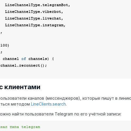
ramBot,

erbot,

echat,

agram,

(
100
)

t
 channel 
of
 channels) {

 channel.reconnect();

с клиентами
ользователи каналов (мессенджеров), которые пишут в линию
аться методом
LineClients.search
.
ожно найти пользователя Telegram по его учётной записи:
анал типа telegram