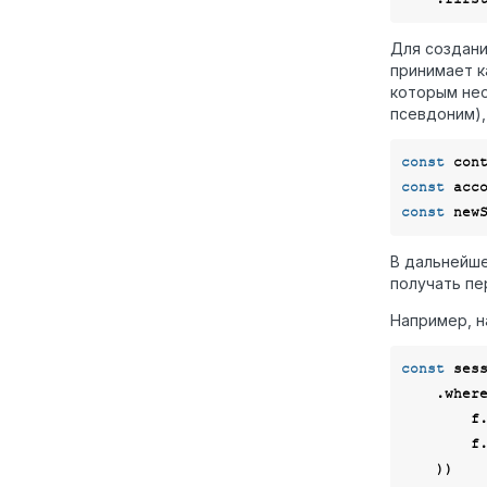
Для создани
принимает к
которым нео
псевдоним),
const
 con
const
 acc
const
 new
В дальнейше
получать пе
Например, н
const
 ses
    .wher
  
        f.__id.eq(Context.data.sessionId!),

    ))
