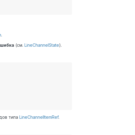
h
.
шибка
(см.
LineChannelState
).
дов типа
LineChannelItemRef
.