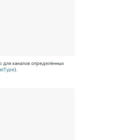
о для каналов определённых
nelType
).