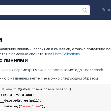
Верс
и
равлению линиями, сессиями и каналами, а также получение пе
ется с помощью свойств типа
LinesCollections
.
с линиями
нии и их параметры можно с помощью метода
Lines.search
.
нию с названием
some line
можно следующим образом:
e = 
await
 System.lines.lines.search()

e(
(
f, g
) =>
 g.and(

      f.__deletedAt.eq(
null
),

     f.__name.eq(
"some line"
),
