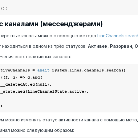
 с каналами (мессенджерами)
онкретные каналы можно с помощью метода
LineChannels.searc
 находиться в одном из трёх статусов:
Активен
,
Разорван
,
О
чения всех неактивных каналов:
ctiveChannels = 
await
 System.lines.channels.search()

e(
(
f, g
) =>
 g.and(

      f.__deletedAt.eq(
null
),

м можно изменять статус активности канала с помощью мето
канал можно следующим образом: