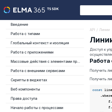
Введение
API
Линии
Работа с типами
Лини
Глобальный контекст и изоляция
Доступ к уп
Работа с приложениями
осуществля
Работа 
Массовые действия с элементами приложения
Получить ли
Работа с внешними сервисами
Получить ли
Скрипты в виджетах
Веб компоненты
const
 lin
    .wher
Права доступа
  
   
Начало работы с процессами