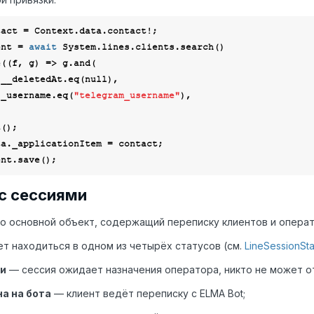
ent = 
await
 System.lines.clients.search()

e(
(
f, g
) =>
 g.and(

      f.__deletedAt.eq(
null
),

      f._username.eq(
"telegram_username"
),

с сессиями
о основной объект, содержащий переписку клиентов и операт
т находиться в одном из четырёх статусов (см.
LineSessionSta
и
— сессия ожидает назначения оператора, никто не может о
а на бота
— клиент ведёт переписку с ELMA Bot;