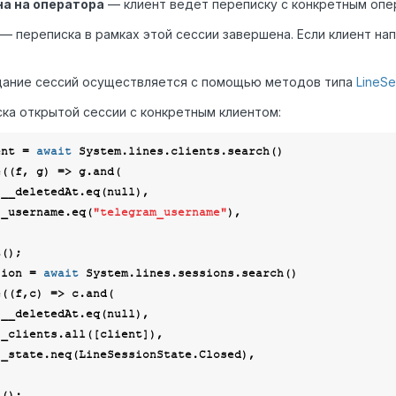
а на оператора
— клиент ведёт переписку с конкретным опе
— переписка в рамках этой сессии завершена. Если клиент на
дание сессий осуществляется с помощью методов типа
LineSe
ка открытой сессии с конкретным клиентом:
ent = 
await
 System.lines.clients.search()

e(
(
f, g
) =>
 g.and(

      f.__deletedAt.eq(
null
),

      f._username.eq(
"telegram_username"
),

sion = 
await
 System.lines.sessions.search()

e(
(
f,c
) =>
 c.and(

      f.__deletedAt.eq(
null
),
