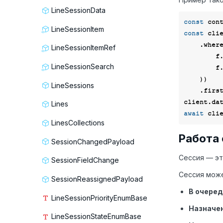
LineSessionData
const
LineSessionItem
const
 cli
    .wher
LineSessionItemRef
  
LineSessionSearch
  
    ))

LineSessions
    .first();

Lines
await
LinesCollections
Работа 
SessionChangedPayload
Сессия — эт
SessionFieldChange
Сессия може
SessionReassignedPayload
В очеред
LineSessionPriorityEnumBase
Назначен
LineSessionStateEnumBase