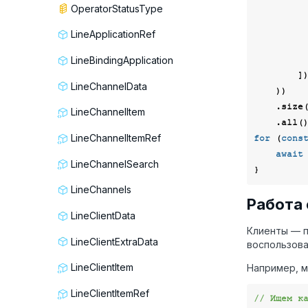
OperatorStatusType
            LineChannelType.teleg
            LineChannelType.vib
LineApplicationRef
            LineChannelType.liv
            LineChannelType.inst
LineBindingApplication
        ]),

LineChannelData
    ))

    .size
LineChannelItem
LineChannelItemRef
for
 (
cons
await
LineChannelSearch
LineChannels
Работа 
LineClientData
Клиенты — п
LineClientExtraData
воспользов
LineClientItem
Например, м
LineClientItemRef
// Ищем к