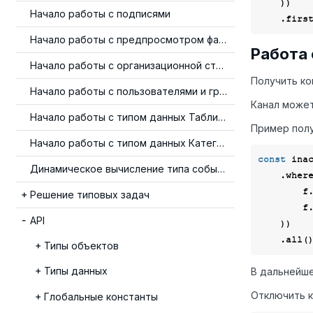
    ))

Начало работы с подписями
Начало работы с предпросмотром файлов
Работа
Начало работы с организационной структурой
Получить к
Начало работы с пользователями и группами
Канал может
Начало работы с типом данных Таблица
Пример полу
Начало работы с типом данных Категория
const
 ina
Динамическое вычисление типа события
    .wher
  
Решение типовых задач
        f._state.neq(LineChannelState.active),

API
    ))

Типы объектов
Типы данных
В дальнейше
Отключить 
Глобальные константы