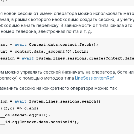
я новой сессии от имени оператора можно использовать мет
анал, в рамках которого необходимо создать сессию, и учётную
бходимо начать переписку. В зависимости от типа канала это 
 номер телефона, электронная почта и т. д.
tact = 
await
ount = contact.data._account[
0
Session = 
await
м можно управлять сессией (назначать на оператора, бота ил
реписку) с помощью методов типа
LineSessionItemRef
.
азначить сессию на конкретного оператора можно так:
sion = 
await
 System.lines.sessions.search()

e(
(
f,c
) =>
 c.and(

      f.__deletedAt.eq(
null
),
