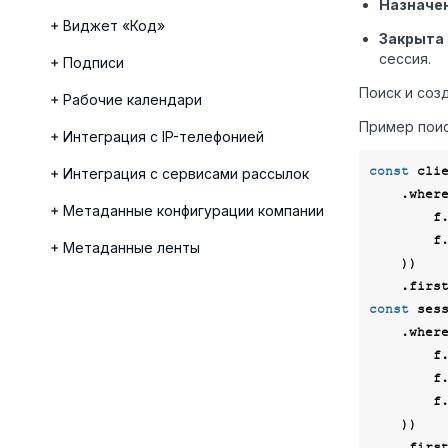
Назначен
Виджет «Код»
Закрыта
сессия.
Подписи
Поиск и соз
Рабочие календари
Пример поис
Интеграция с IP-телефонией
const
 cli
Интеграция с сервисами рассылок
    .wher
Метаданные конфигурации компании
  
  
Метаданные ленты
    ))

const
 ses
    .wher
  
        f._clients.all([client]),

        f._state.neq(LineSessionState.Closed),

    ))
