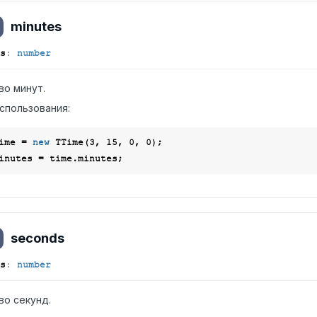
minutes
s
:
number
во минут.
спользования:
ime = 
new
 TTime(
3
, 
15
, 
0
, 
0
seconds
s
:
number
во секунд.