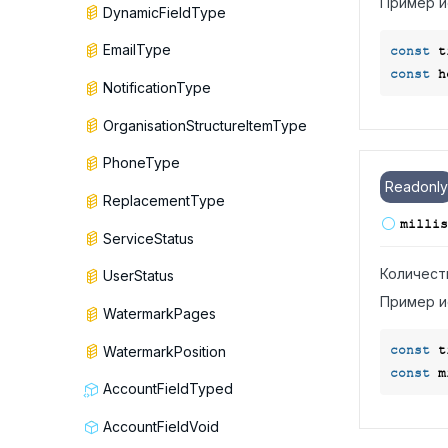
Пример и
DynamicFieldType
EmailType
const
 t
const
NotificationType
OrganisationStructureItemType
PhoneType
Readonly
ReplacementType
millis
ServiceStatus
Количест
UserStatus
Пример и
WatermarkPages
const
 t
WatermarkPosition
const
AccountFieldTyped
AccountFieldVoid