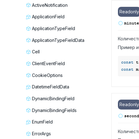
ActiveNotification
Readonly
ApplicationField
minute
ApplicationTypeField
Количест
ApplicationTypeFieldData
Пример и
Cell
const
 t
ClientEventField
const
CookieOptions
DatetimeFieldData
DynamicBindingField
Readonly
DynamicBindingFields
second
EnumField
Количест
ErrorArgs