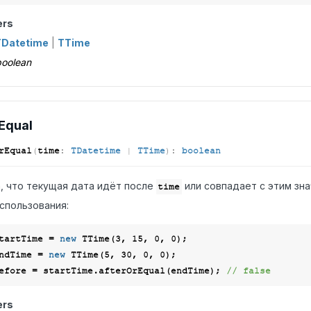
ers
TDatetime
|
TTime
oolean
Equal
rEqual
(
time
:
TDatetime
|
TTime
)
:
boolean
, что текущая дата идёт после
или совпадает с этим зна
time
спользования:
tartTime = 
new
 TTime(
3
, 
15
, 
0
, 
0
ndTime = 
new
 TTime(
5
, 
30
, 
0
, 
0
efore = startTime.afterOrEqual(endTime); 
// false
ers