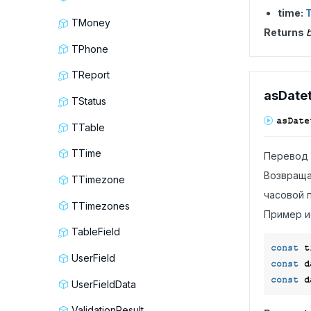
time:
TMoney
Returns
b
TPhone
TReport
as
Date
TStatus
as
Date
TTable
TTime
Перевод 
Возвраща
TTimezone
часовой п
TTimezones
Пример и
TableField
const
 t
UserField
const
 d
const
UserFieldData
ValidationResult