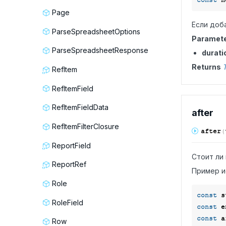
const
Page
Если доба
ParseSpreadsheetOptions
Paramet
ParseSpreadsheetResponse
durati
Returns
RefItem
RefItemField
RefItemFieldData
after
RefItemFilterClosure
after
(
ReportField
Стоит ли
ReportRef
Пример и
Role
const
 s
RoleField
const
 e
const
 a
Row