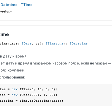
TDatetime
|
TTime
oolean
time
time
(
date
:
TDate
, tz
?:
TTimezone
)
:
TDatetime
в дату и время.
ет дату и время в указанном часовом поясе; если не указан —
ояс компании).
спользования:
ime = 
new
 TTime(
3
, 
15
, 
0
, 
0
ate = 
new
 TDate(
2021
, 
1
, 
20