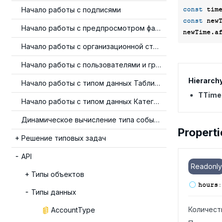
Начало работы с подписями
const
 tim
const
 new
Начало работы с предпросмотром файлов
newTime.a
Начало работы с организационной структурой
Начало работы с пользователями и группами
Hierarch
Начало работы с типом данных Таблица
TTime
Начало работы с типом данных Категория
Динамическое вычисление типа события
Properti
Решение типовых задач
API
Readonly
Типы объектов
hours
:
Типы данных
Количест
AccountType