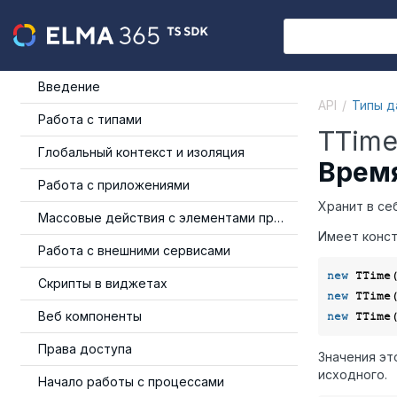
Введение
API
Типы д
Работа с типами
TTim
Глобальный контекст и изоляция
Врем
Работа с приложениями
Хранит в се
Массовые действия с элементами приложения
Имеет конст
Работа с внешними сервисами
new
Скрипты в виджетах
new
Веб компоненты
new
 TTime
Права доступа
Значения эт
исходного.
Начало работы с процессами