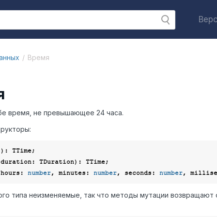
Верс
анных
Время
e
я
бе время, не превышающее 24 часа.
рукторы:
(hours: 
number
, 
minutes
: 
number
, 
seconds
: 
number
, 
millis
ого типа неизменяемые, так что методы мутации возвращают 