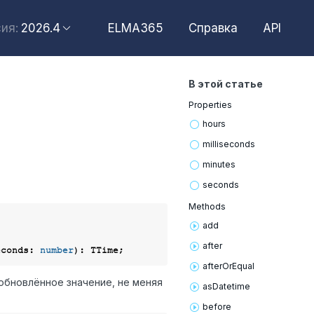
2026.4
ELMA365
Справка
API
ия:
2026.6
2026.4
В этой статье
2026.2
Properties
2025.10
hours
2025.4
milliseconds
minutes
seconds
Methods
add
after
econds
: 
number
after
OrEqual
обновлённое значение, не меняя
as
Datetime
before