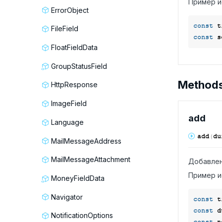
Пример и
ErrorObject
const
 t
FileField
const
FloatFieldData
GroupStatusField
Method
HttpResponse
ImageField
add
Language
add
(
du
MailMessageAddress
MailMessageAttachment
Добавлен
Пример и
MoneyFieldData
Navigator
const
 t
const
 d
NotificationOptions