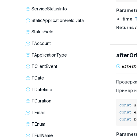
ServiceStatusInfo
Paramet
time:
StaticApplicationFieldData
Returns
b
StatusField
TAccount
after
Or
TApplicationType
TClientEvent
after
O
TDate
Проверка
TDatetime
Пример и
TDuration
const
 s
TEmail
const
 e
const
 b
TEnum
Paramet
TFullName