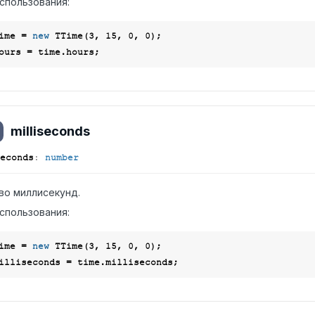
спользования:
ime = 
new
 TTime(
3
, 
15
, 
0
, 
0
milliseconds
econds
:
number
во миллисекунд.
спользования:
ime = 
new
 TTime(
3
, 
15
, 
0
, 
0