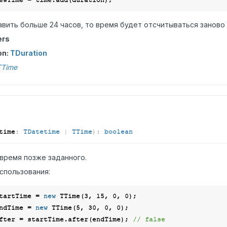
вить больше 24 часов, то время будет отсчитываться заново 
ers
on:
TDuration
TTime
time
:
TDatetime
|
TTime
)
:
boolean
 время позже заданного.
спользования:
tartTime = 
new
 TTime(
3
, 
15
, 
0
, 
0
ndTime = 
new
 TTime(
5
, 
30
, 
0
, 
0
fter = startTime.after(endTime); 
// false