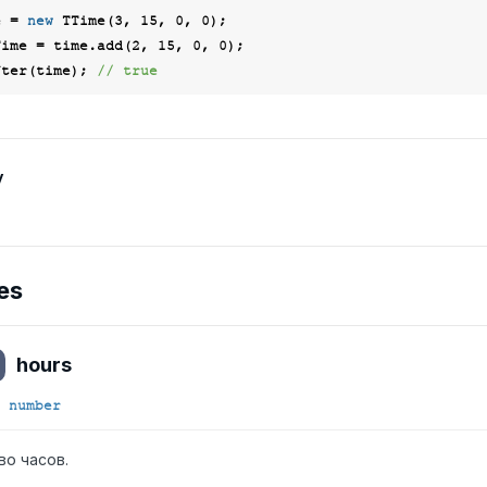
e = 
new
 TTime(
3
, 
15
, 
0
, 
0
Time = time.add(
2
, 
15
, 
0
, 
0
);

fter(time); 
// true
y
es
hours
number
во часов.