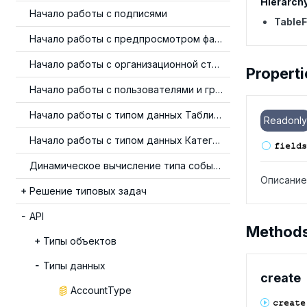
Hierarch
Начало работы с подписями
TableF
Начало работы с предпросмотром файлов
Начало работы с организационной структурой
Properti
Начало работы с пользователями и группами
Начало работы с типом данных Таблица
Readonly
Начало работы с типом данных Категория
fields
Динамическое вычисление типа события
Описание
Решение типовых задач
API
Method
Типы объектов
Типы данных
create
AccountType
create