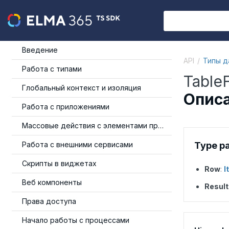
Введение
API
Типы д
Работа с типами
TableF
Глобальный контекст и изоляция
Описа
Работа с приложениями
Массовые действия с элементами приложения
Работа с внешними сервисами
Type p
Скрипты в виджетах
Row
:
I
Веб компоненты
Result
Права доступа
Начало работы с процессами