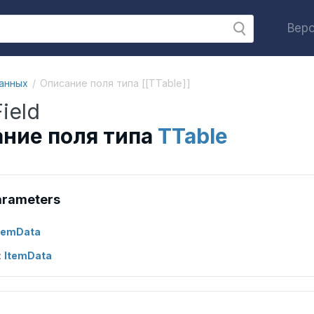
Верс
анных
Описание поля типа [[TTable]]
ield
ние поля типа
TTable
arameters
temData
:
ItemData