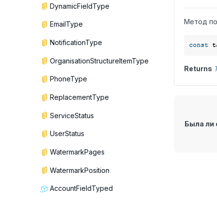
DynamicFieldType
Метод по
EmailType
NotificationType
const
OrganisationStructureItemType
Returns
T
PhoneType
ReplacementType
ServiceStatus
Была ли 
UserStatus
WatermarkPages
WatermarkPosition
AccountFieldTyped
AccountFieldVoid
Информация на сайте предназначена дл
© 2026 ELMA365