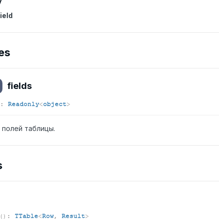
y
ield
es
fields
:
Readonly
<
object
>
 полей таблицы.
s
(
)
:
TTable
<
Row
,
Result
>