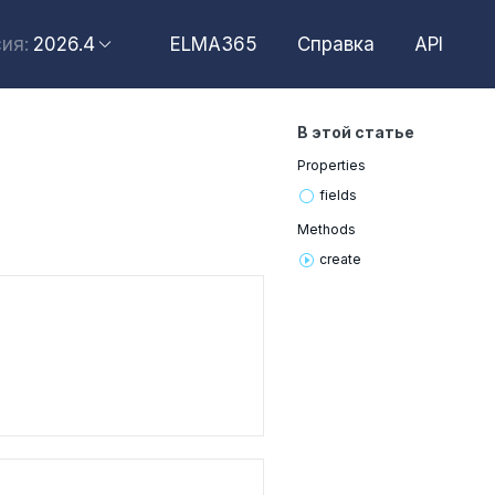
2026.4
ELMA365
Справка
API
ия:
2026.6
2026.4
В этой статье
2026.2
Properties
2025.10
fields
2025.4
Methods
create