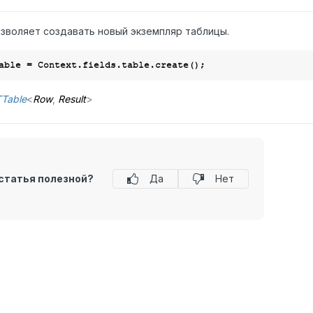
зволяет создавать новый экземпляр таблицы.
Table
<
Row
,
Result
>
статья полезной?
Да
Нет
я юридических лиц и не является информацией, предназначенной для пу