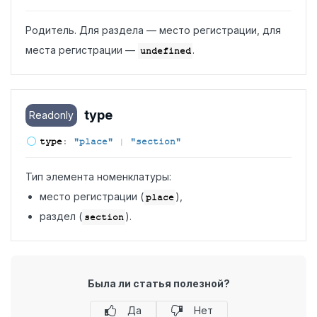
Родитель. Для раздела — место регистрации, для
места регистрации —
.
undefined
type
Readonly
type
:
"place"
|
"section"
Тип элемента номенклатуры:
место регистрации (
),
place
раздел (
).
section
Была ли статья полезной?
Да
Нет