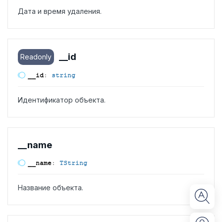
Дата и время удаления.
__id
Readonly
__id
:
string
Идентификатор объекта.
__name
__name
:
TString
Название объекта.