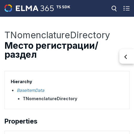
TNomenclatureDirectory
Место регистрации/
раздел
Hierarchy
BaseItemData
TNomenclatureDirectory
Properties