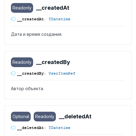
__created
At
Readonly
__created
At
:
TDatetime
Дата и время создания.
__created
By
Readonly
__created
By
:
UserItemRef
Автор объекта.
__deleted
At
Optional
Readonly
__deleted
At
:
TDatetime