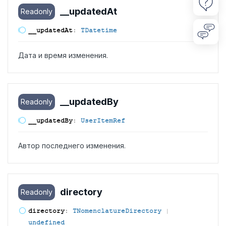
__updated
At
Readonly
__updated
At
:
TDatetime
Дата и время изменения.
__updated
By
Readonly
__updated
By
:
UserItemRef
Автор последнего изменения.
directory
Readonly
directory
:
TNomenclatureDirectory
|
undefined