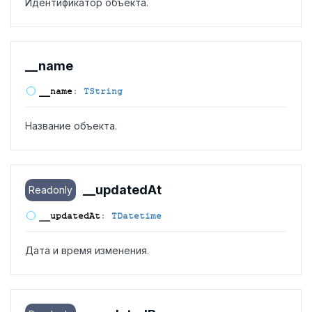
Идентификатор объекта.
__name
__name
:
TString
Название объекта.
__updated
At
Readonly
__updated
At
:
TDatetime
Дата и время изменения.