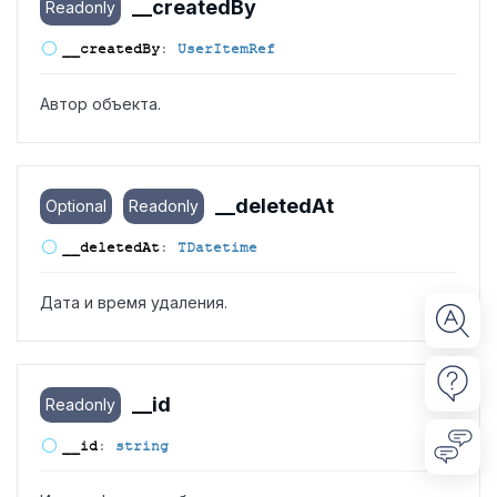
__created
By
Readonly
__created
By
:
UserItemRef
Автор объекта.
__deleted
At
Optional
Readonly
__deleted
At
:
TDatetime
Дата и время удаления.
__id
Readonly
__id
:
string