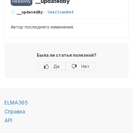
__updated
By
Readonly
__updated
By
:
UserItemRef
Автор последнего изменения.
Была ли статья полезной?
Да
Нет
ELMA365
Справка
API