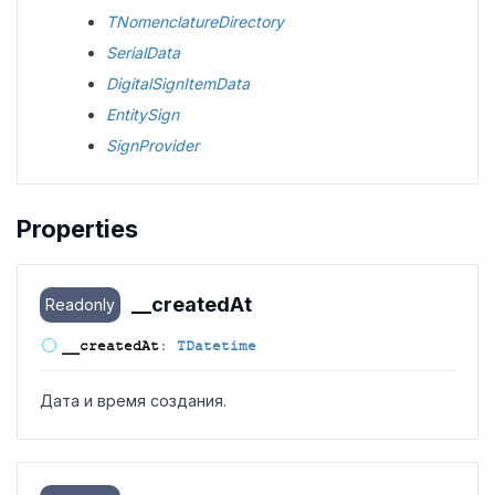
TNomenclatureDirectory
SerialData
DigitalSignItemData
EntitySign
SignProvider
Properties
__created
At
Readonly
__created
At
:
TDatetime
Дата и время создания.