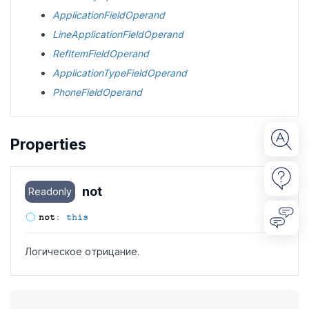
ApplicationFieldOperand
LineApplicationFieldOperand
RefItemFieldOperand
ApplicationTypeFieldOperand
PhoneFieldOperand
Properties
not
Readonly
not
:
this
Логическое отрицание.