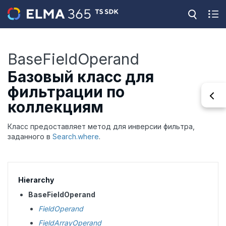
BaseFieldOperand
Базовый класс для
фильтрации по
коллекциям
Класс предоставляет метод для инверсии фильтра,
заданного в
Search.where
.
Hierarchy
BaseFieldOperand
FieldOperand
FieldArrayOperand