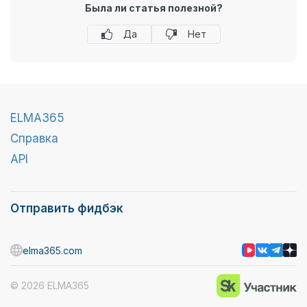
Была ли статья полезной?
Да
Нет
ELMA365
Справка
API
Отправить фидбэк
elma365.com
© 2026 ELMA365