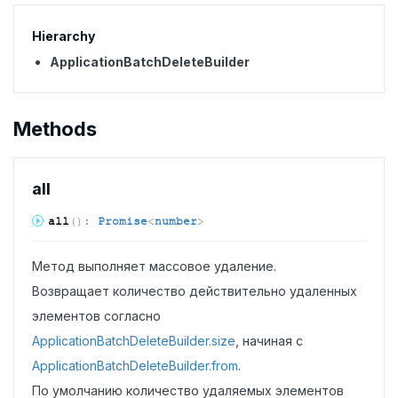
Hierarchy
ApplicationBatchDeleteBuilder
Methods
all
all
(
)
:
Promise
<
number
>
Метод выполняет массовое удаление.
Возвращает количество действительно удаленных
элементов согласно
ApplicationBatchDeleteBuilder.size
, начиная с
ApplicationBatchDeleteBuilder.from
.
По умолчанию количество удаляемых элементов