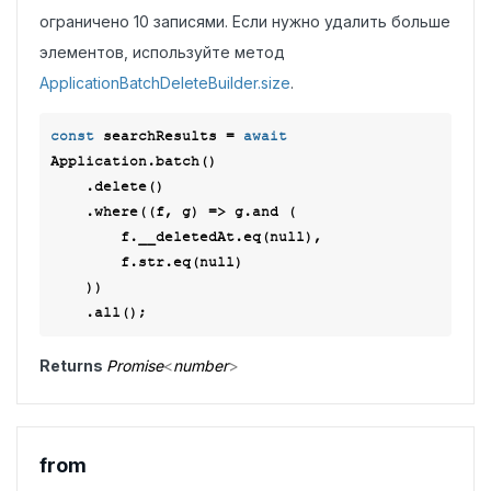
ограничено 10 записями. Если нужно удалить больше
элементов, используйте метод
ApplicationBatchDeleteBuilder.size
.
const
 searchResults = 
await
Application.batch()

    .delete()

    .where(
(
f, g
) =>
 g.and (

        f.__deletedAt.eq(
null
),

        f.str.eq(
null
)

    ))

Returns
Promise
<
number
>
from