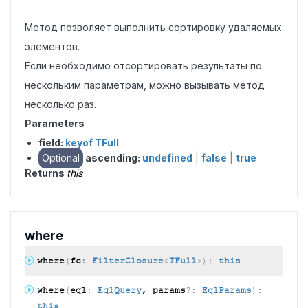
Метод позволяет выполнить сортировку удаляемых
элементов.
Если необходимо отсортировать результаты по
нескольким параметрам, можно вызывать метод
несколько раз.
Parameters
field:
keyof TFull
Optional
ascending:
undefined
|
false
|
true
Returns
this
where
where
(
fc
:
FilterClosure
<
TFull
>
)
:
this
where
(
eql
:
EqlQuery
, params
?:
EqlParams
)
:
this