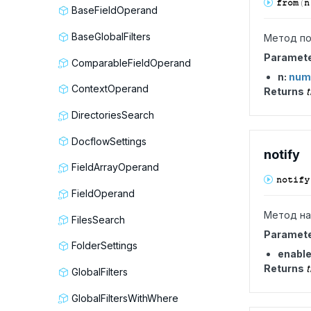
from
(
n
BaseFieldOperand
BaseGlobalFilters
Метод по
Paramet
ComparableFieldOperand
n:
num
ContextOperand
Returns
t
DirectoriesSearch
DocflowSettings
notify
FieldArrayOperand
notify
FieldOperand
Метод на
FilesSearch
Paramet
FolderSettings
enabl
Returns
t
GlobalFilters
GlobalFiltersWithWhere