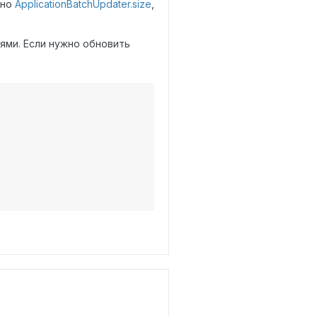
сно
ApplicationBatchUpdater.size
,
ями. Если нужно обновить