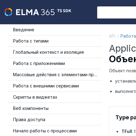
Введение
API
Работа
Работа с типами
Appli
Глобальный контекст и изоляция
Объек
Работа с приложениями
Объект позв
Массовые действия с элементами приложения
устанавл
Работа с внешними сервисами
выполнят
Скрипты в виджетах
Веб компоненты
Type p
Права доступа
Начало работы с процессами
TFull
: