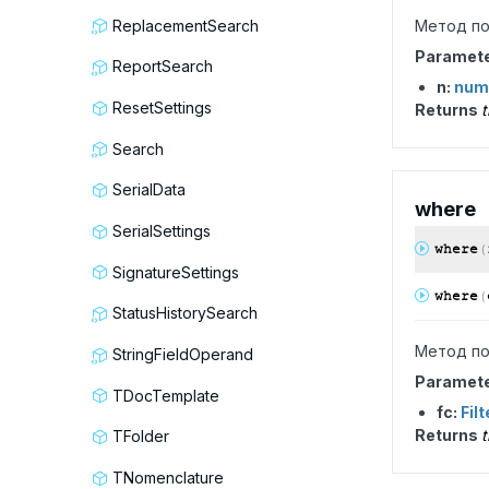
ReplacementSearch
Метод по
Paramet
ReportSearch
n:
num
ResetSettings
Returns
t
Search
SerialData
where
SerialSettings
where
(
SignatureSettings
where
(
StatusHistorySearch
Метод по
StringFieldOperand
Paramet
TDocTemplate
fc:
Fil
Returns
t
TFolder
TNomenclature