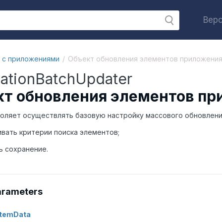
Верс
 с приложениями
Объект обновления элементов приложени
cationBatchUpdater
т обновления элементов пр
оляет осуществлять базовую настройку массового обновлени
ивать критерии поиска элементов;
ь сохранение.
arameters
ItemData