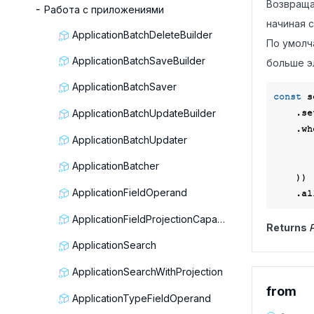
Возвраща
Работа с приложениями
начиная 
ApplicationBatchDeleteBuilder
По умолч
ApplicationBatchSaveBuilder
больше э
ApplicationBatchSaver
const
 s
    .
ApplicationBatchUpdateBuilder
    .
ApplicationBatchUpdater
ApplicationBatcher
    ))

ApplicationFieldOperand
ApplicationFieldProjectionCapable
Returns
P
ApplicationSearch
ApplicationSearchWithProjection
from
ApplicationTypeFieldOperand