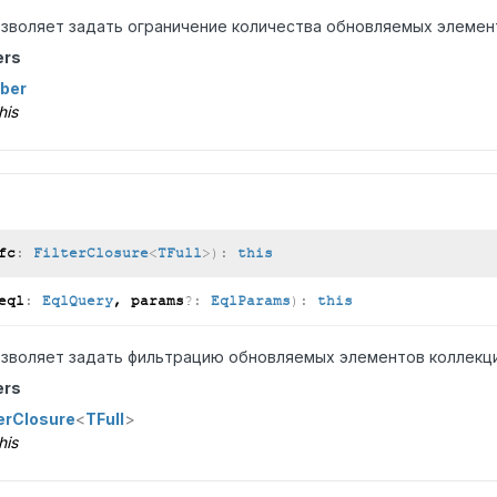
зволяет задать ограничение количества обновляемых элемен
ers
ber
his
fc
:
FilterClosure
<
TFull
>
)
:
this
eql
:
EqlQuery
, params
?:
EqlParams
)
:
this
зволяет задать фильтрацию обновляемых элементов коллекци
ers
terClosure
<
TFull
>
his