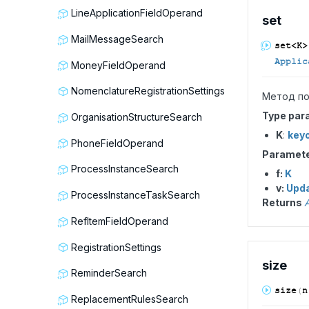
LineApplicationFieldOperand
set
MailMessageSearch
set<K>
Applic
MoneyFieldOperand
NomenclatureRegistrationSettings
Метод по
Type par
OrganisationStructureSearch
K
:
key
PhoneFieldOperand
Paramet
ProcessInstanceSearch
f:
K
v:
Upd
ProcessInstanceTaskSearch
Returns
A
RefItemFieldOperand
RegistrationSettings
size
ReminderSearch
size
(
n
ReplacementRulesSearch