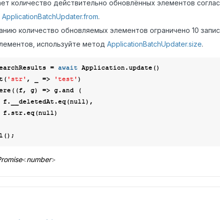
ет количество действительно обновлённых элементов согла
с
ApplicationBatchUpdater.from
.
анию количество обновляемых элементов ограничено 10 запис
лементов, используйте метод
ApplicationBatchUpdater.size
.
earchResults = 
await
 Application.update()

set(
'str'
, 
_
 =>
'test'
)

where(
(
f, g
) =>
 g.and (

        f.__deletedAt.eq(
null
),

        f.str.eq(
null
)

romise
<
number
>