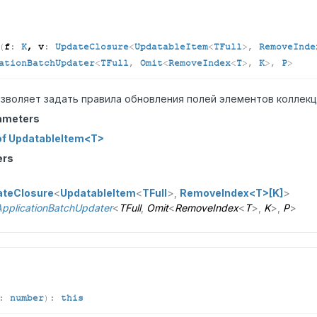
(
f
:
K
, v
:
UpdateClosure
<
UpdatableItem
<
TFull
>
,
RemoveInde
ationBatchUpdater
<
TFull
,
Omit
<
RemoveIndex
<
T
>
,
K
>
,
P
>
зволяет задать правила обновления полей элементов коллекц
ameters
of UpdatableItem<T>
ers
ateClosure
<
UpdatableItem
<
TFull
>
,
RemoveIndex<T>[K]
>
pplicationBatchUpdater
<
TFull
,
Omit
<
RemoveIndex
<
T
>
,
K
>
,
P
>
:
number
)
:
this