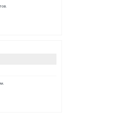
тов.
и.