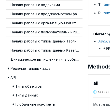
T
:
Ite
Начало работы с подписями
P
:
Ite
Начало работы с предпросмотром файлов
Начало работы с организационной структурой
Начало работы с пользователями и группами
Hierarch
Начало работы с типом данных Таблица
Applic
App
Начало работы с типом данных Категория
Динамическое вычисление типа события
Method
Решение типовых задач
API
all
Типы объектов
all
(
)
Типы данных
Глобальные константы
Метод вы