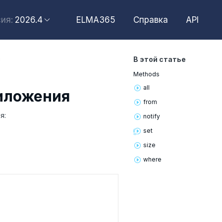
2026.4
ELMA365
Справка
API
ия:
2026.6
2026.4
я
В этой статье
2026.2
Methods
2025.10
all
иложения
2025.4
from
я:
notify
set
size
where