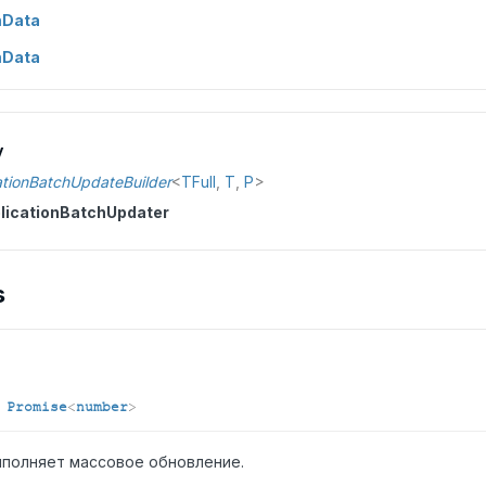
mData
mData
y
ationBatchUpdateBuilder
<
TFull
,
T
,
P
>
licationBatchUpdater
s
:
Promise
<
number
>
полняет массовое обновление.