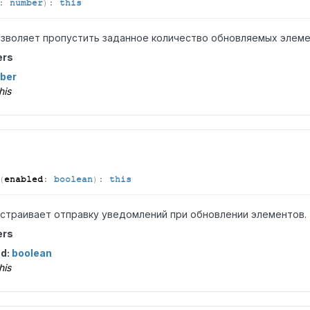
:
number
)
:
this
зволяет пропустить заданное количество обновляемых элеме
ers
ber
his
(
enabled
:
boolean
)
:
this
страивает отправку уведомлений при обновлении элементов.
ers
ed:
boolean
his