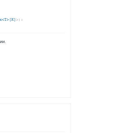
x<T>[K]
>
)
:
ии.