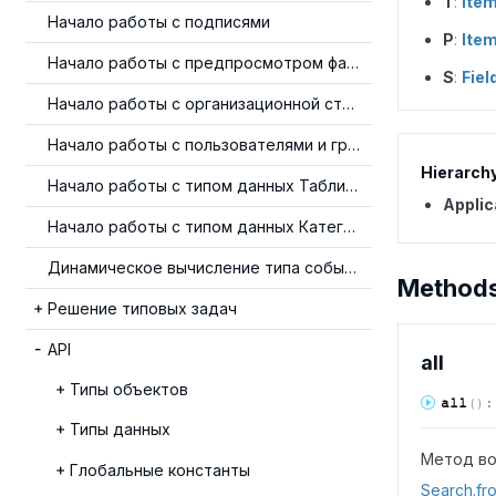
T
:
Ite
Начало работы с подписями
P
:
Ite
Начало работы с предпросмотром файлов
S
:
Fiel
Начало работы с организационной структурой
Начало работы с пользователями и группами
Hierarch
Начало работы с типом данных Таблица
Applic
Начало работы с типом данных Категория
Динамическое вычисление типа события
Method
Решение типовых задач
API
all
Типы объектов
all
(
)
Типы данных
Метод во
Глобальные константы
Search.fr