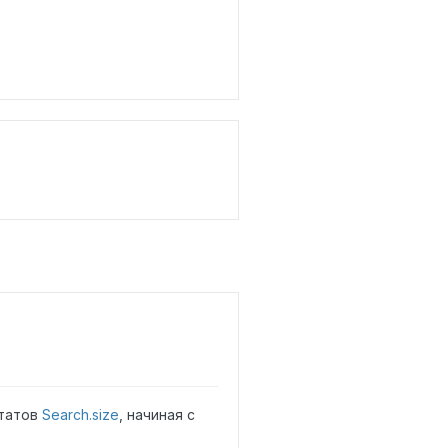
ьтатов
Search.size
, начиная с