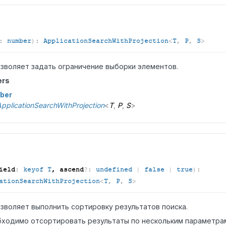
:
number
)
:
ApplicationSearchWithProjection
<
T
,
P
,
S
>
зволяет задать ограничение выборки элементов.
ers
ber
pplicationSearchWithProjection
<
T
,
P
,
S
>
ield
:
keyof T
, ascend
?:
undefined
|
false
|
true
)
:
ationSearchWithProjection
<
T
,
P
,
S
>
зволяет выполнить сортировку результатов поиска.
бходимо отсортировать результаты по нескольким параметра