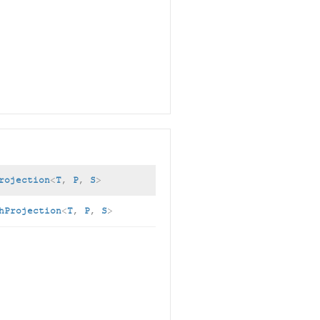
rojection
<
T
,
P
,
S
>
hProjection
<
T
,
P
,
S
>