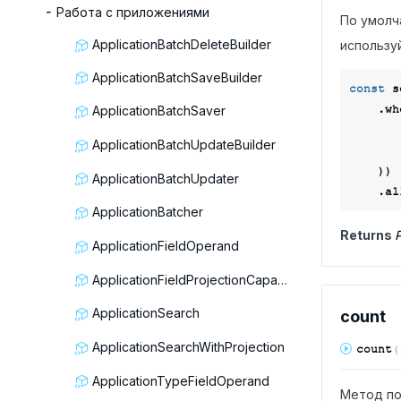
Работа с приложениями
По умолч
ApplicationBatchDeleteBuilder
использу
ApplicationBatchSaveBuilder
const
 s
    .
ApplicationBatchSaver
ApplicationBatchUpdateBuilder
        f.service.link(Context.data.servi
    ))

ApplicationBatchUpdater
ApplicationBatcher
Returns
P
ApplicationFieldOperand
ApplicationFieldProjectionCapable
ApplicationSearch
count
ApplicationSearchWithProjection
count
(
ApplicationTypeFieldOperand
Метод по