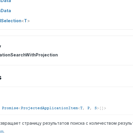
mData
mData
dSelection
<
T
>
y
ationSearchWithProjection
s
:
Promise
<
ProjectedApplicationItem
<
T
,
P
,
S
>
[]
>
звращает страницу результатов поиска с количеством резул
om
.