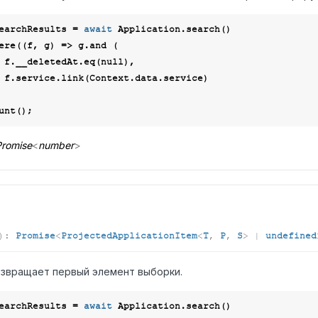
earchResults = 
await
 Application.search()

where(
(
f, g
) =>
 g.and (

        f.__deletedAt.eq(
null
),

ce)

romise
<
number
>
)
:
Promise
<
ProjectedApplicationItem
<
T
,
P
,
S
>
|
undefined
звращает первый элемент выборки.
earchResults = 
await
 Application.search()
