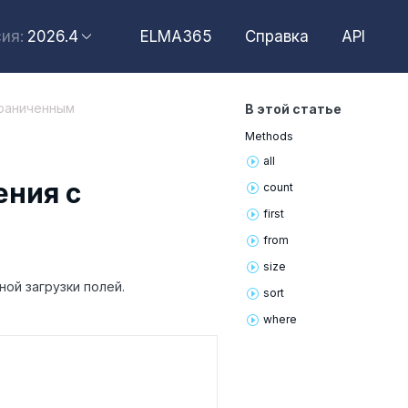
2026.4
ELMA365
Справка
API
ия:
2026.6
2026.4
граниченным
В этой статье
2026.2
Methods
2025.10
all
2025.4
ения с
count
first
from
size
ой загрузки полей.
sort
where