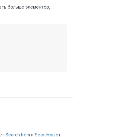
ать больше элементов,
ует
Search.from
и
Search.size
).