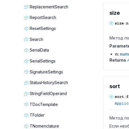
ReplacementSearch
size
ReportSearch
size
(
n
ResetSettings
Метод по
Search
Paramet
SerialData
n:
num
Returns
A
SerialSettings
SignatureSettings
StatusHistorySearch
sort
StringFieldOperand
sort
(
f
Applic
TDocTemplate
TFolder
Метод по
TNomenclature
Если нео