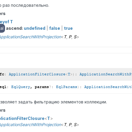
о раз последовательно.
ers
eyof T
al
ascend:
undefined
|
false
|
true
pplicationSearchWithProjection
<
T
,
P
,
S
>
fc
:
ApplicationFilterClosure
<
T
>
)
:
ApplicationSearchWithP
eql
:
EqlQuery
, params
?:
EqlParams
)
:
ApplicationSearchWit
зволяет задать фильтрацию элементов коллекции.
ers
licationFilterClosure
<
T
>
pplicationSearchWithProjection
<
T
,
P
,
S
>