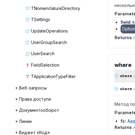
нескольк
TNomenclatureDirectory
Paramet
TSettings
field:
k
Option
UpdateOperations
Returns
A
UserGroupSearch
UserSearch
where
FieldSelection
where
(
TApplicationTypeFilter
Веб-запросы
where
(
Права доступа
Метод по
Документооборот
Paramet
fc:
App
Линии
Returns
A
Виджет «Код»