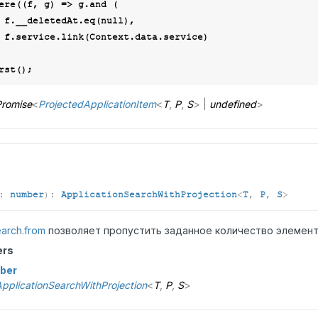
where(
(
f, g
) =>
 g.and (

        f.__deletedAt.eq(
null
),

ce)

romise
<
ProjectedApplicationItem
<
T
,
P
,
S
>
|
undefined
>
:
number
)
:
ApplicationSearchWithProjection
<
T
,
P
,
S
>
arch.from
позволяет пропустить заданное количество элемент
ers
ber
pplicationSearchWithProjection
<
T
,
P
,
S
>