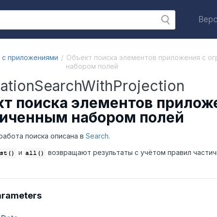
Верс
 с приложениями
Объект поиска элементов приложения с о
набором полей
cationSearchWithProjection
т поиска элементов прилож
ниченным набором полей
абота поиска описана в
Search
.
и
возвращают результаты с учётом правил частичн
st()
all()
arameters