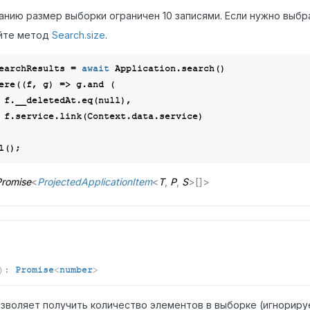
анию размер выборки ограничен 10 записями. Если нужно выбр
йте метод
Search.size
.
earchResults = 
await
 Application.search()

where(
(
f, g
) =>
 g.and (

        f.__deletedAt.eq(
null
),

ce)

romise
<
ProjectedApplicationItem
<
T
,
P
,
S
>
[]
>
)
:
Promise
<
number
>
зволяет получить количество элементов в выборке (игнорир