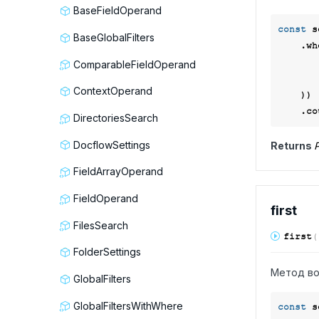
BaseFieldOperand
const
 s
BaseGlobalFilters
    .
ComparableFieldOperand
        f.service.link(Context.data.servi
ContextOperand
    ))

DirectoriesSearch
DocflowSettings
Returns
P
FieldArrayOperand
FieldOperand
first
FilesSearch
first
(
FolderSettings
Метод во
GlobalFilters
GlobalFiltersWithWhere
const
 s