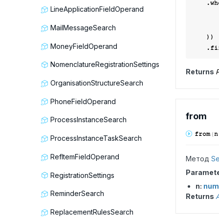
    .
LineApplicationFieldOperand
        f.service.link(Context.data.servi
MailMessageSearch
    ))

MoneyFieldOperand
NomenclatureRegistrationSettings
Returns
P
OrganisationStructureSearch
PhoneFieldOperand
from
ProcessInstanceSearch
from
(
n
ProcessInstanceTaskSearch
RefItemFieldOperand
Метод
Se
Paramet
RegistrationSettings
n:
num
ReminderSearch
Returns
A
ReplacementRulesSearch