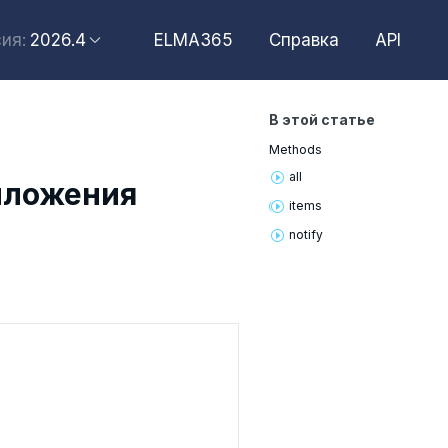
2026.4
ELMA365
Справка
API
ия:
2026.6
2026.4
В этой статье
2026.2
Methods
2025.10
all
иложения
2025.4
items
notify