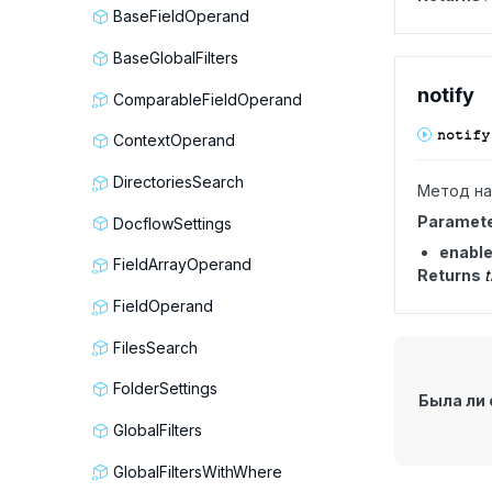
BaseFieldOperand
BaseGlobalFilters
notify
ComparableFieldOperand
notify
ContextOperand
DirectoriesSearch
Метод на
Paramet
DocflowSettings
enabl
FieldArrayOperand
Returns
t
FieldOperand
FilesSearch
FolderSettings
Была ли 
GlobalFilters
GlobalFiltersWithWhere