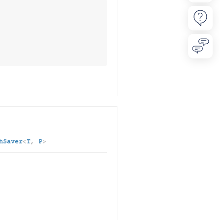
hSaver
<
T
,
P
>