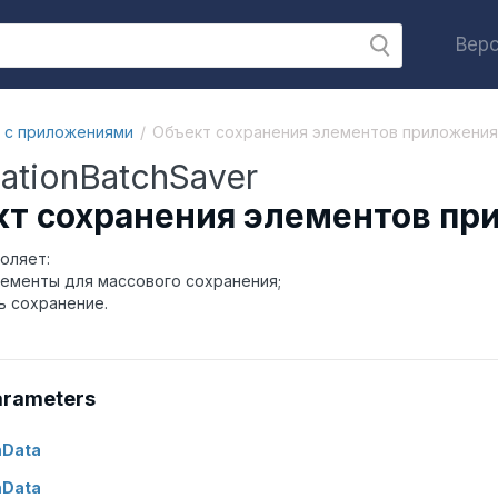
Верс
 с приложениями
Объект сохранения элементов приложения
cationBatchSaver
т сохранения элементов пр
оляет:
лементы для массового сохранения;
ь сохранение.
arameters
mData
mData