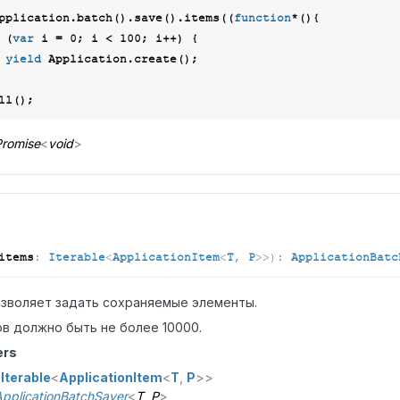
pplication.batch().save().items((
function
*(
)
{

 (
var
 i = 
0
; i < 
100
; i++) {

yield
 Application.create();

romise
<
void
>
items
:
Iterable
<
ApplicationItem
<
T
,
P
>
>
)
:
ApplicationBatc
зволяет задать сохраняемые элементы.
в должно быть не более 10000.
ers
:
Iterable
<
ApplicationItem
<
T
,
P
>
>
pplicationBatchSaver
<
T
,
P
>