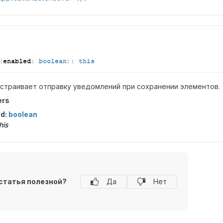
(
enabled
:
boolean
)
:
this
страивает отправку уведомлений при сохранении элементов.
ers
ed:
boolean
his
статья полезной?
Да
Нет