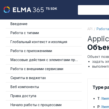
Введение
API
Работа
Работа с типами
Appli
Глобальный контекст и изоляция
Объек
Работа с приложениями
Объект позв
Массовые действия с элементами приложения
задать э
выполнит
Работа с внешними сервисами
Скрипты в виджетах
Веб компоненты
Type p
Права доступа
T
:
Ite
Начало работы с процессами
P
:
Ite