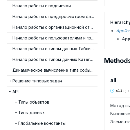
Начало работы с подписями
Начало работы с предпросмотром файлов
Hierarch
Начало работы с организационной структурой
Applic
Начало работы с пользователями и группами
App
Начало работы с типом данных Таблица
Начало работы с типом данных Категория
Method
Динамическое вычисление типа события
all
Решение типовых задач
all
(
)
API
Типы объектов
Метод вы
Типы данных
Выполняе
Элементо
Глобальные константы