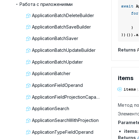
Работа с приложениями
await
 A
for
ApplicationBatchDeleteBuilder
ApplicationBatchSaveBuilder
    }

ApplicationBatchSaver
Returns
P
ApplicationBatchUpdateBuilder
ApplicationBatchUpdater
ApplicationBatcher
items
ApplicationFieldOperand
items
(
ApplicationFieldProjectionCapable
Метод по
ApplicationSearch
Элементо
ApplicationSearchWithProjection
Paramet
items
ApplicationTypeFieldOperand
Returns
A