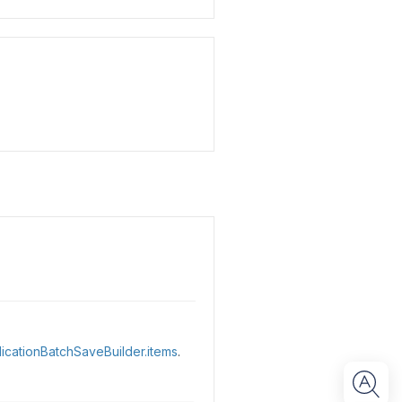
icationBatchSaveBuilder.items
.