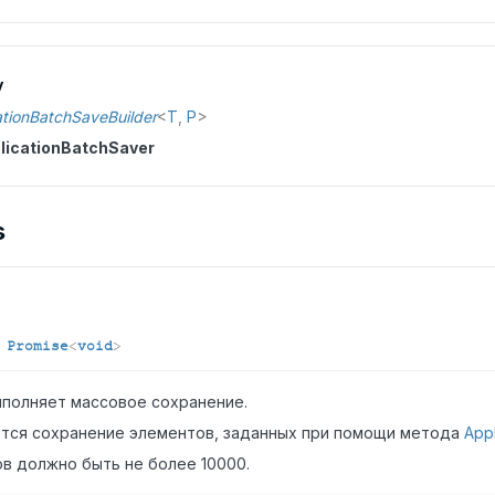
y
ationBatchSaveBuilder
<
T
,
P
>
licationBatchSaver
s
:
Promise
<
void
>
полняет массовое сохранение.
тся сохранение элементов, заданных при помощи метода
Appl
в должно быть не более 10000.