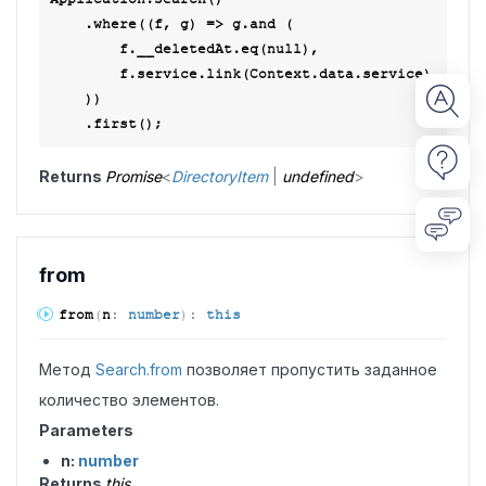
    .where(
(
f, g
) =>
 g.and (

        f.__deletedAt.eq(
null
),

        f.service.link(Context.data.service)

    ))

Returns
Promise
<
DirectoryItem
|
undefined
>
from
from
(
n
:
number
)
:
this
Метод
Search.from
позволяет пропустить заданное
количество элементов.
Parameters
n:
number
Returns
this