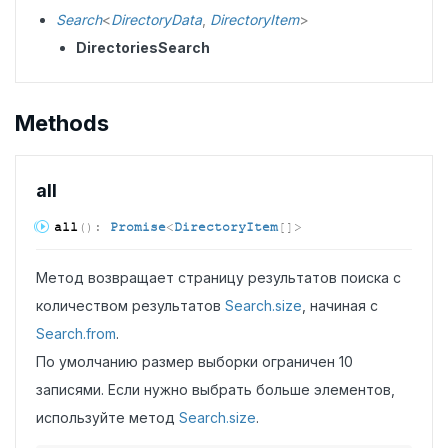
Search
<
DirectoryData
,
DirectoryItem
>
DirectoriesSearch
Methods
all
all
(
)
:
Promise
<
DirectoryItem
[]
>
Метод возвращает страницу результатов поиска с
количеством результатов
Search.size
, начиная с
Search.from
.
По умолчанию размер выборки ограничен 10
записями. Если нужно выбрать больше элементов,
используйте метод
Search.size
.