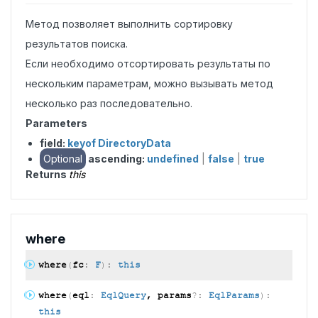
Метод позволяет выполнить сортировку
результатов поиска.
Если необходимо отсортировать результаты по
нескольким параметрам, можно вызывать метод
несколько раз последовательно.
Parameters
field:
keyof DirectoryData
Optional
ascending:
undefined
|
false
|
true
Returns
this
where
where
(
fc
:
F
)
:
this
where
(
eql
:
EqlQuery
, params
?:
EqlParams
)
:
this