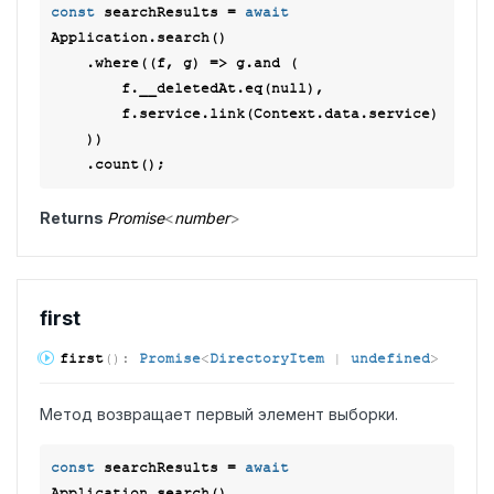
const
 searchResults = 
await
Application.search()

    .where(
(
f, g
) =>
 g.and (

        f.__deletedAt.eq(
null
),

        f.service.link(Context.data.service)

    ))

Returns
Promise
<
number
>
first
first
(
)
:
Promise
<
DirectoryItem
|
undefined
>
Метод возвращает первый элемент выборки.
const
 searchResults = 
await
Application.search()
