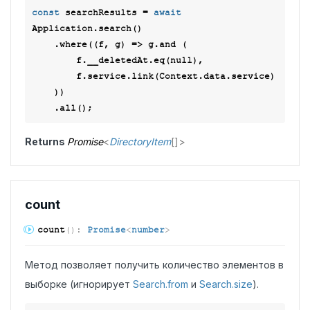
const
 searchResults = 
await
Application.search()

    .where(
(
f, g
) =>
 g.and (

        f.__deletedAt.eq(
null
),

        f.service.link(Context.data.service)

    ))

Returns
Promise
<
DirectoryItem
[]
>
count
count
(
)
:
Promise
<
number
>
Метод позволяет получить количество элементов в
выборке (игнорирует
Search.from
и
Search.size
).