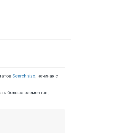
ьтатов
Search.size
, начиная с
ать больше элементов,