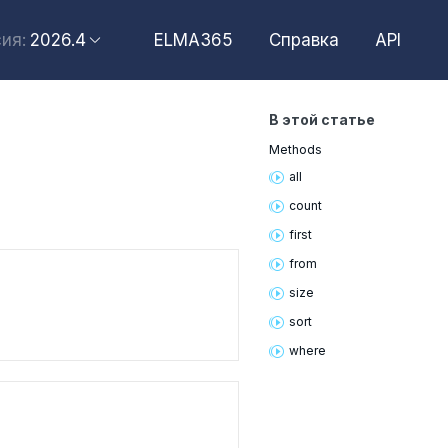
2026.4
ELMA365
Справка
API
ия:
2026.6
2026.4
В этой статье
2026.2
Methods
2025.10
all
2025.4
count
first
from
size
sort
where