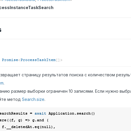
cessInstanceTaskSearch
s
:
Promise
<
ProcessTaskItem
[]
>
звращает страницу результатов поиска с количеством резул
om
.
анию размер выборки ограничен 10 записями. Если нужно выбр
йте метод
Search.size
.
earchResults = 
await
 Application.search()

where(
(
f, g
) =>
 g.and (

        f.__deletedAt.eq(
null
),
