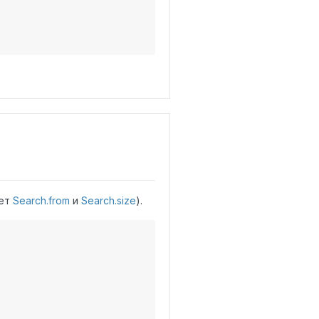
ует
Search.from
и
Search.size
).