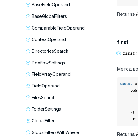
BaseFieldOperand
Returns
P
BaseGlobalFilters
ComparableFieldOperand
ContextOperand
first
DirectoriesSearch
first
(
DocflowSettings
Метод во
FieldArrayOperand
const
 s
FieldOperand
    .
FilesSearch
        f.service.link(Context.data.servi
FolderSettings
    ))

GlobalFilters
GlobalFiltersWithWhere
Returns
P