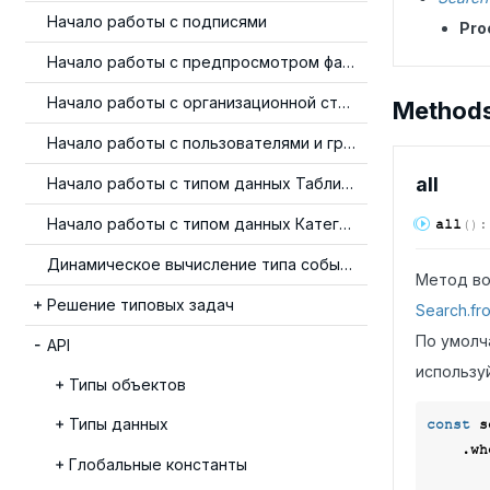
Начало работы с подписями
Pro
Начало работы с предпросмотром файлов
Начало работы с организационной структурой
Method
Начало работы с пользователями и группами
all
Начало работы с типом данных Таблица
Начало работы с типом данных Категория
all
(
)
Динамическое вычисление типа события
Метод во
Решение типовых задач
Search.fr
По умолч
API
использу
Типы объектов
Типы данных
const
 s
    .
Глобальные константы