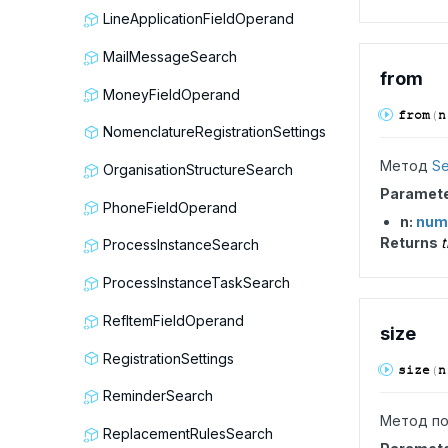
LineApplicationFieldOperand
MailMessageSearch
from
MoneyFieldOperand
from
(
n
NomenclatureRegistrationSettings
Метод
Se
OrganisationStructureSearch
Paramet
PhoneFieldOperand
n:
num
Returns
t
ProcessInstanceSearch
ProcessInstanceTaskSearch
RefItemFieldOperand
size
RegistrationSettings
size
(
n
ReminderSearch
Метод по
ReplacementRulesSearch