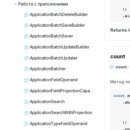
        f.service.link(Context.data.servi
Работа с приложениями
    ))

ApplicationBatchDeleteBuilder
ApplicationBatchSaveBuilder
Returns
P
ApplicationBatchSaver
ApplicationBatchUpdateBuilder
count
ApplicationBatchUpdater
count
(
ApplicationBatcher
ApplicationFieldOperand
Метод по
ApplicationFieldProjectionCapable
const
 s
ApplicationSearch
    .
ApplicationSearchWithProjection
        f.service.link(Context.data.servi
    ))

ApplicationTypeFieldOperand