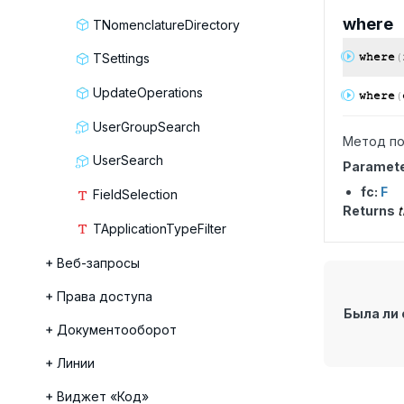
where
TNomenclatureDirectory
where
(
TSettings
UpdateOperations
where
(
UserGroupSearch
Метод по
UserSearch
Paramet
fc:
F
FieldSelection
Returns
t
TApplicationTypeFilter
Веб-запросы
Права доступа
Была ли 
Документооборот
Линии
Виджет «Код»