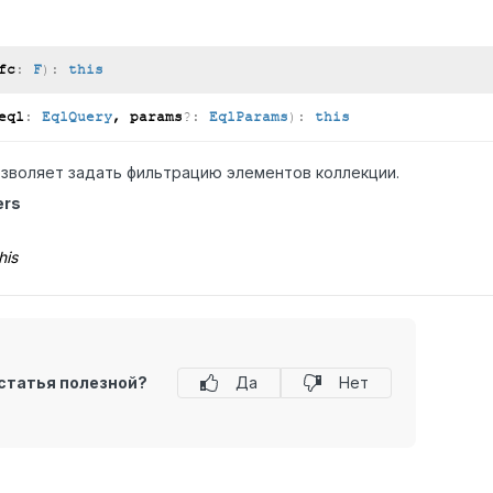
fc
:
F
)
:
this
eql
:
EqlQuery
, params
?:
EqlParams
)
:
this
зволяет задать фильтрацию элементов коллекции.
ers
his
статья полезной?
Да
Нет