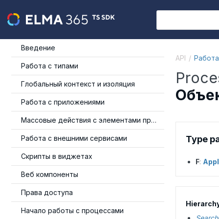
Введение
API
Работа
Работа с типами
Proce
Глобальный контекст и изоляция
Объек
Работа с приложениями
Массовые действия с элементами приложения
Работа с внешними сервисами
Type p
Скрипты в виджетах
F
:
Appl
Веб компоненты
Права доступа
Hierarch
Начало работы с процессами
Search