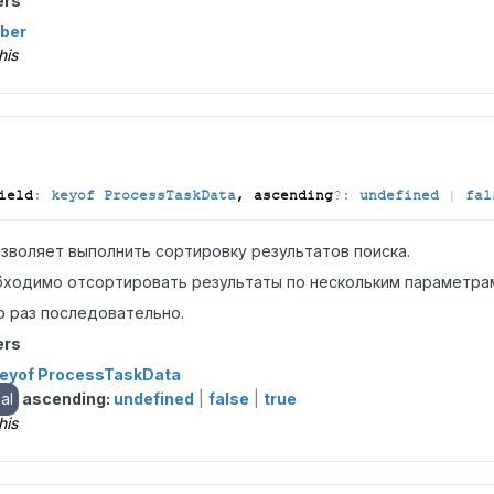
ers
ber
his
ield
:
keyof ProcessTaskData
, ascending
?:
undefined
|
fal
зволяет выполнить сортировку результатов поиска.
бходимо отсортировать результаты по нескольким параметра
о раз последовательно.
ers
eyof ProcessTaskData
al
ascending:
undefined
|
false
|
true
his