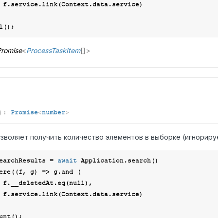
ce)

romise
<
ProcessTaskItem
[]
>
)
:
Promise
<
number
>
зволяет получить количество элементов в выборке (игнорир
earchResults = 
await
 Application.search()

where(
(
f, g
) =>
 g.and (

        f.__deletedAt.eq(
null
),

ce)
