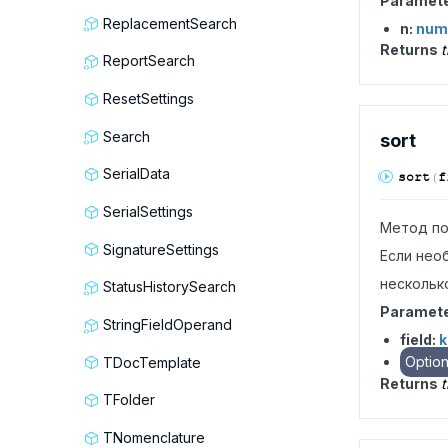
Paramet
ReplacementSearch
n:
num
Returns
t
ReportSearch
ResetSettings
Search
sort
SerialData
sort
(
f
SerialSettings
Метод по
SignatureSettings
Если нео
нескольк
StatusHistorySearch
Paramet
StringFieldOperand
field:
k
Option
TDocTemplate
Returns
t
TFolder
TNomenclature