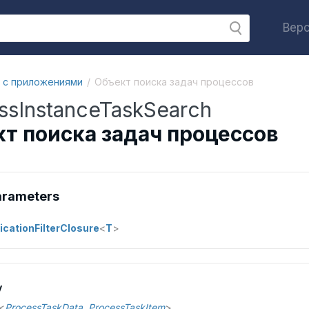
Верс
 с приложениями
Объект поиска задач процессов
ssInstanceTaskSearch
т поиска задач процессов
arameters
icationFilterClosure
<
T
>
y
<
ProcessTaskData
,
ProcessTaskItem
>