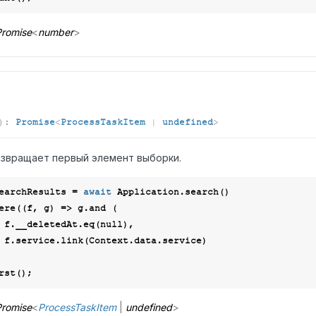
romise
<
number
>
)
:
Promise
<
ProcessTaskItem
|
undefined
>
звращает первый элемент выборки.
earchResults = 
await
 Application.search()

where(
(
f, g
) =>
 g.and (

        f.__deletedAt.eq(
null
),

ce)

romise
<
ProcessTaskItem
|
undefined
>