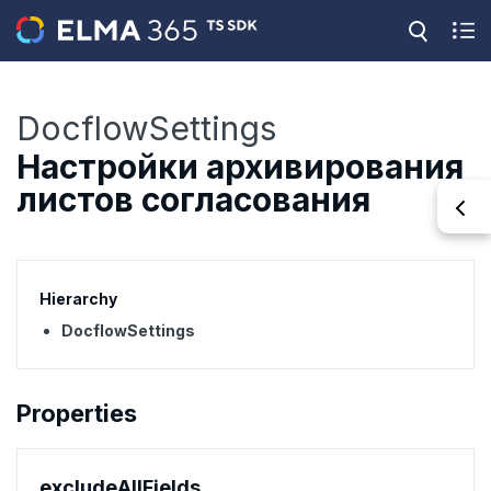
DocflowSettings
Настройки архивирования
листов согласования
Hierarchy
DocflowSettings
Properties
exclude
All
Fields