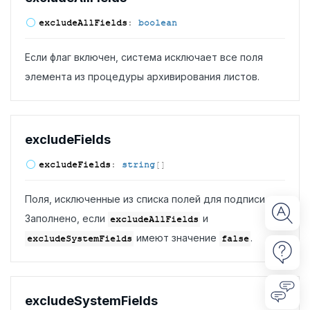
exclude
All
Fields
:
boolean
Если флаг включен, система исключает все поля
элемента из процедуры архивирования листов.
exclude
Fields
exclude
Fields
:
string
[]
Поля, исключенные из списка полей для подписи.
Заполнено, если
и
excludeAllFields
имеют значение
.
excludeSystemFields
false
exclude
System
Fields