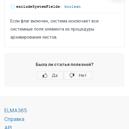
exclude
System
Fields
:
boolean
Если флаг включен, система исключает все
системные поля элемента из процедуры
архивирования листов.
Была ли статья полезной?
Да
Нет
ELMA365
Справка
API