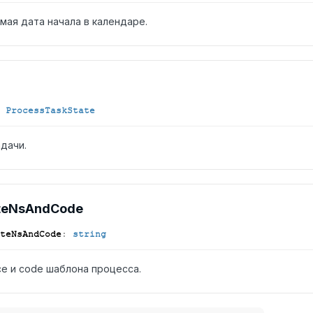
мая дата начала в календаре.
ProcessTaskState
дачи.
te
NsAnd
Code
te
NsAnd
Code
:
string
e и code шаблона процесса.