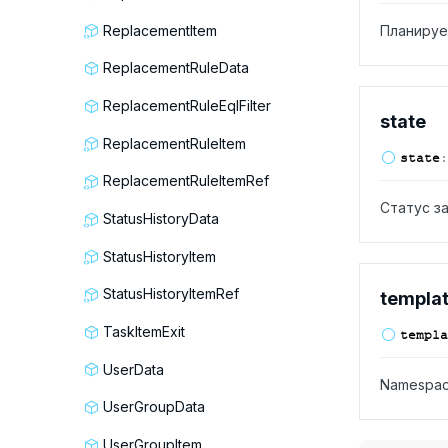
ReplacementItem
Планируе
ReplacementRuleData
ReplacementRuleEqlFilter
state
ReplacementRuleItem
state
:
ReplacementRuleItemRef
Статус за
StatusHistoryData
StatusHistoryItem
StatusHistoryItemRef
templa
TaskItemExit
templa
UserData
Namespac
UserGroupData
UserGroupItem