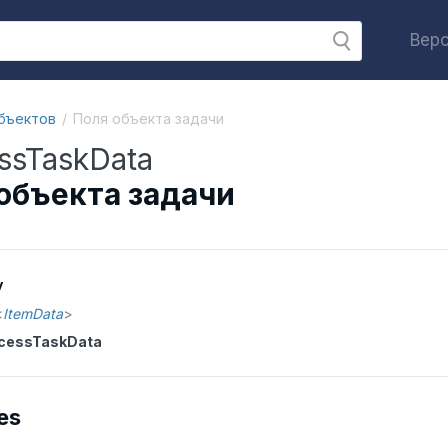
Верс
бъектов
Поля объекта задачи
ssTaskData
объекта задачи
y
<
ItemData
>
cessTaskData
es