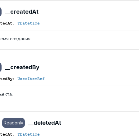
__created
At
ted
At
:
TDatetime
ремя создания.
__created
By
ted
By
:
UserItemRef
ъекта.
__deleted
At
Readonly
ted
At
:
TDatetime