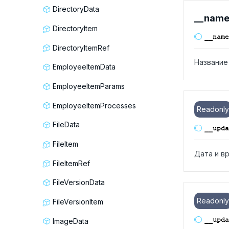
DirectoryData
__nam
DirectoryItem
__name
DirectoryItemRef
Название
EmployeeItemData
EmployeeItemParams
EmployeeItemProcesses
Readonly
FileData
__upda
FileItem
Дата и в
FileItemRef
FileVersionData
Readonly
FileVersionItem
__upda
ImageData