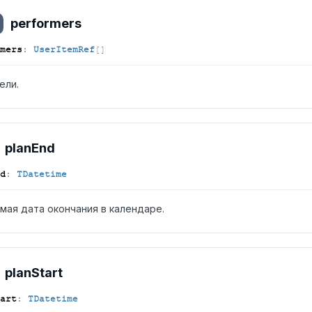
performers
mers
:
UserItemRef
[]
ели.
plan
End
d
:
TDatetime
мая дата окончания в календаре.
plan
Start
art
:
TDatetime