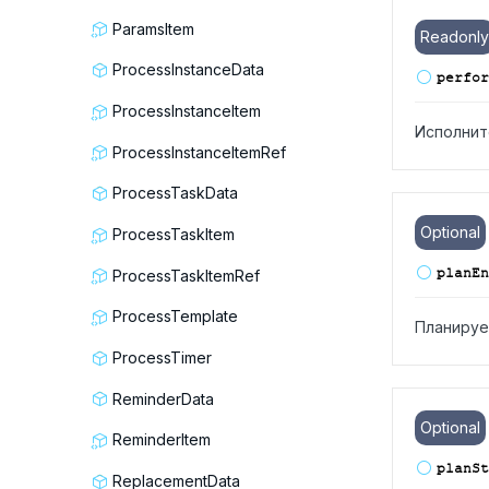
ParamsItem
Readonly
ProcessInstanceData
perfor
ProcessInstanceItem
Исполнит
ProcessInstanceItemRef
ProcessTaskData
Optional
ProcessTaskItem
plan
En
ProcessTaskItemRef
ProcessTemplate
Планируе
ProcessTimer
ReminderData
Optional
ReminderItem
plan
St
ReplacementData