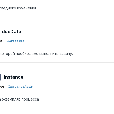
следнего изменения.
due
Date
e
:
TDatetime
 которой необходимо выполнить задачу.
instance
ce
:
InstanceAddr
а экземпляр процесса.