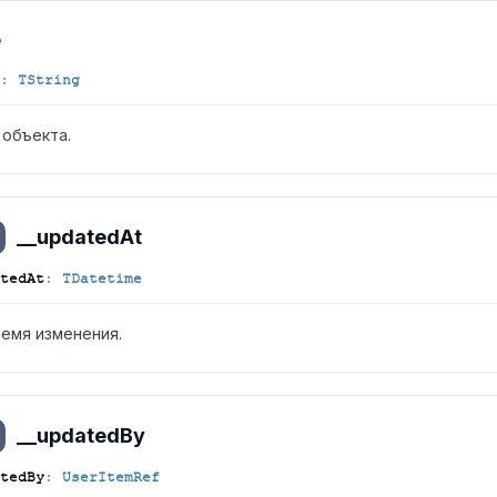
e
:
TString
 объекта.
__updated
At
ted
At
:
TDatetime
ремя изменения.
__updated
By
ted
By
:
UserItemRef