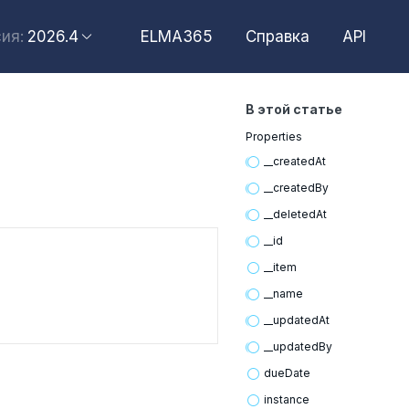
2026.4
ELMA365
Справка
API
ия:
2026.6
2026.4
В этой статье
2026.2
Properties
2025.10
__created
At
2025.4
__created
By
__deleted
At
__id
__item
__name
__updated
At
__updated
By
due
Date
instance