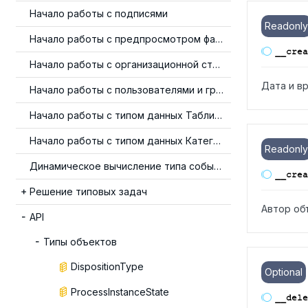
Начало работы с подписями
Readonly
Начало работы с предпросмотром файлов
__crea
Начало работы с организационной структурой
Дата и в
Начало работы с пользователями и группами
Начало работы с типом данных Таблица
Начало работы с типом данных Категория
Readonly
Динамическое вычисление типа события
__crea
Решение типовых задач
Автор об
API
Типы объектов
DispositionType
Optional
ProcessInstanceState
__dele