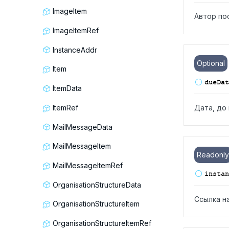
ImageItem
Автор по
ImageItemRef
InstanceAddr
Optional
Item
due
Dat
ItemData
ItemRef
Дата, до
MailMessageData
MailMessageItem
Readonly
MailMessageItemRef
instan
OrganisationStructureData
Ссылка н
OrganisationStructureItem
OrganisationStructureItemRef