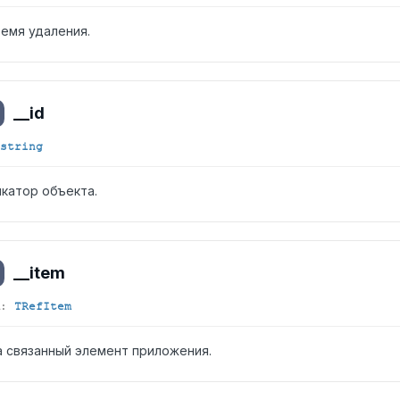
ремя удаления.
__id
string
катор объекта.
__item
:
TRefItem
а связанный элемент приложения.