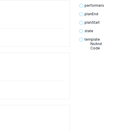
performers
plan
End
plan
Start
state
template
NsAnd
Code