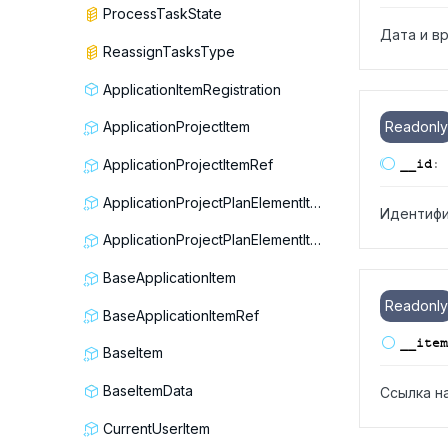
ProcessTaskState
Дата и в
ReassignTasksType
ApplicationItemRegistration
Readonly
ApplicationProjectItem
__id
:
ApplicationProjectItemRef
ApplicationProjectPlanElementItem
Идентифи
ApplicationProjectPlanElementItemRef
BaseApplicationItem
Readonly
BaseApplicationItemRef
__item
BaseItem
BaseItemData
Ссылка н
CurrentUserItem