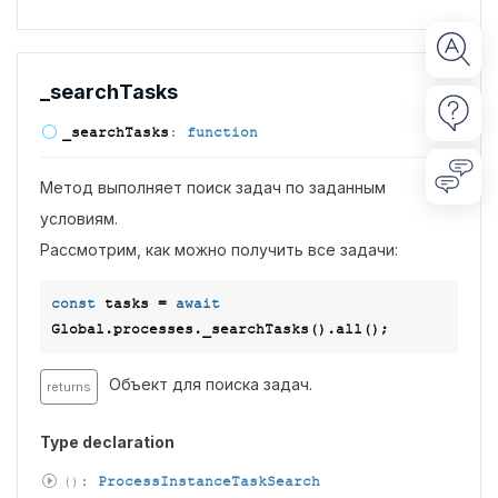
_search
Tasks
_search
Tasks
:
function
Метод выполняет поиск задач по заданным
условиям.
Рассмотрим, как можно получить все задачи:
const
 tasks = 
await
Объект для поиска задач.
returns
Type declaration
(
)
:
ProcessInstanceTaskSearch