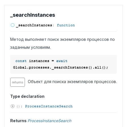
_search
Instances
_search
Instances
:
function
Метод выполняет поиск экземпляров процессов по
заданным условиям.
const
 instances = 
await
Объект для поиска экземпляров процессов.
returns
Type declaration
(
)
:
ProcessInstanceSearch
Returns
ProcessInstanceSearch