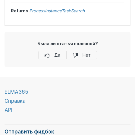
Returns
ProcessInstanceTaskSearch
Была ли статья полезной?
Да
Нет
ELMA365
Справка
API
Отправить фидбэк