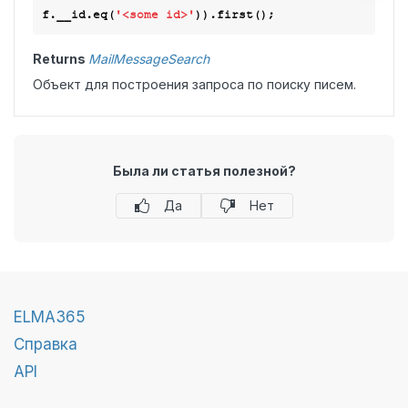
f.__id.eq(
'<some id>'
Returns
MailMessageSearch
Объект для построения запроса по поиску писем.
Была ли статья полезной?
Да
Нет
ELMA365
Справка
API