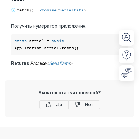
fetch
(
)
:
Promise
<
SerialData
>
Получить нумератор приложения.
const
 serial = 
await
Returns
Promise
<
SerialData
>
Была ли статья полезной?
Да
Нет