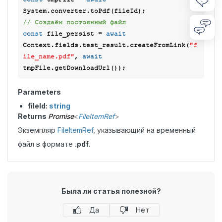
// Создаём постоянный файл
const
 file_persist = 
await
Context.fields.test_result.createFromLink(
"f
ile_name.pdf"
, 
await
Parameters
fileId:
string
Returns
Promise
<
FileItemRef
>
Экземпляр
FileItemRef
, указывающий на временный
файл в формате
.pdf
.
Была ли статья полезной?
Да
Нет