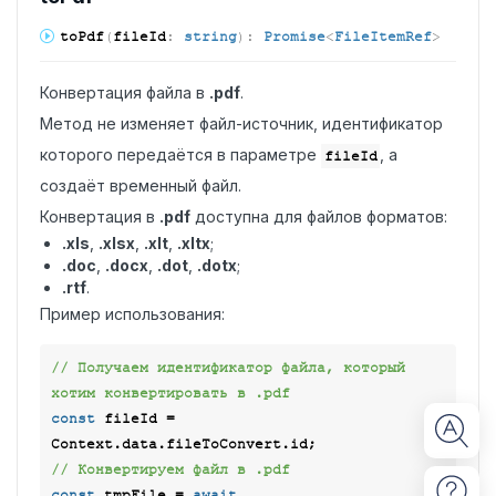
to
Pdf
(
fileId
:
string
)
:
Promise
<
FileItemRef
>
Конвертация файла в
.pdf
.
Метод не изменяет файл-источник, идентификатор
которого передаётся в параметре
, а
fileId
создаёт временный файл.
Конвертация в
.pdf
доступна для файлов форматов:
.xls
,
.xlsx
,
.xlt
,
.xltx
;
.doc
,
.docx
,
.dot
,
.dotx
;
.rtf
.
Пример использования:
// Получаем идентификатор файла, который 
хотим конвертировать в .pdf
const
 fileId = 
// Конвертируем файл в .pdf
const
 tmpFile = 
await