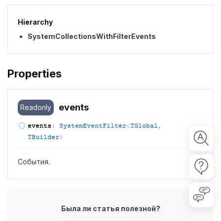
Hierarchy
SystemCollectionsWithFilterEvents
Properties
events
Readonly
events
:
SystemEventFilter
<
TGlobal
,
TBuilder
>
События.
Была ли статья полезной?