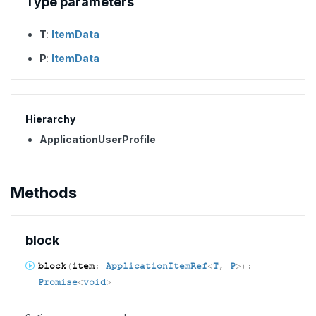
Type parameters
T
:
ItemData
P
:
ItemData
Hierarchy
ApplicationUserProfile
Methods
block
block
(
item
:
ApplicationItemRef
<
T
,
P
>
)
:
Promise
<
void
>