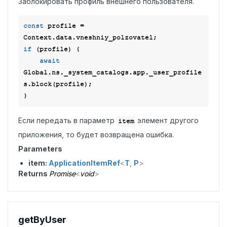
Заблокировать профиль внешнего пользователя.
const
 profile = 
if
 (profile) {

await
Global.ns._system_catalogs.app._user_profile
s.block(profile);

Если передать в параметр
элемент другого
item
приложения, то будет возвращена ошибка.
Parameters
item:
ApplicationItemRef
<
T
,
P
>
Returns
Promise
<
void
>
get
ByUser