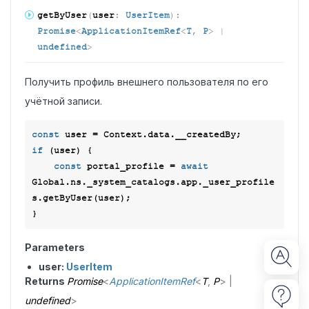
get
ByUser
(
user
:
UserItem
)
:
Promise
<
ApplicationItemRef
<
T
,
P
>
|
undefined
>
Получить профиль внешнего пользователя по его
учётной записи.
const
if
 (user) {

const
 portal_profile = 
await
Global.ns._system_catalogs.app._user_profile
s.getByUser(user);

Parameters
user:
UserItem
Returns
Promise
<
ApplicationItemRef
<
T
,
P
>
|
undefined
>