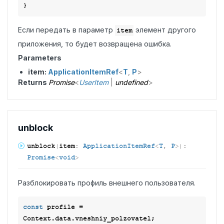
Если передать в параметр
элемент другого
item
приложения, то будет возвращена ошибка.
Parameters
item:
ApplicationItemRef
<
T
,
P
>
Returns
Promise
<
UserItem
|
undefined
>
unblock
unblock
(
item
:
ApplicationItemRef
<
T
,
P
>
)
:
Promise
<
void
>
Разблокировать профиль внешнего пользователя.
const
 profile = 