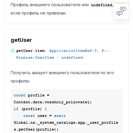
Профиль внешнего пользователя или
,
undefined
если профиль не привязан.
get
User
get
User
(
item
:
ApplicationItemRef
<
T
,
P
>
)
:
Promise
<
UserItem
|
undefined
>
Получить аккаунт внешнего пользователя по его
профилю.
const
 profile = 
if
 (profile) {

const
 user = 
await
Global.ns._system_catalogs.app._user_profile
s.getUser(profile);
