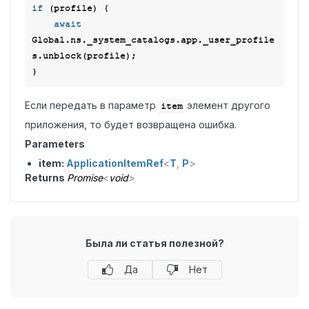
if
 (profile) {

await
Global.ns._system_catalogs.app._user_profile
s.unblock(profile);

Если передать в параметр
элемент другого
item
приложения, то будет возвращена ошибка.
Parameters
item:
ApplicationItemRef
<
T
,
P
>
Returns
Promise
<
void
>
Была ли статья полезной?
Да
Нет