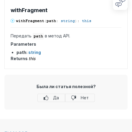
with
Fragment
with
Fragment
(
path
:
string
)
:
this
Передать
в метод API.
path
Parameters
path:
string
Returns
this
Была ли статья полезной?
Да
Нет