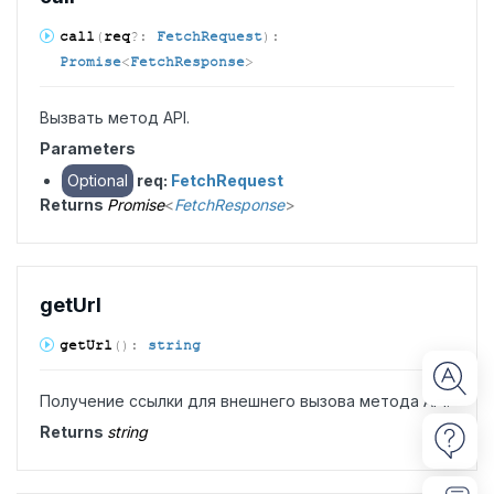
call
(
req
?:
FetchRequest
)
:
Promise
<
FetchResponse
>
Вызвать метод API.
Parameters
Optional
req:
FetchRequest
Returns
Promise
<
FetchResponse
>
get
Url
get
Url
(
)
:
string
Получение ссылки для внешнего вызова метода API.
Returns
string