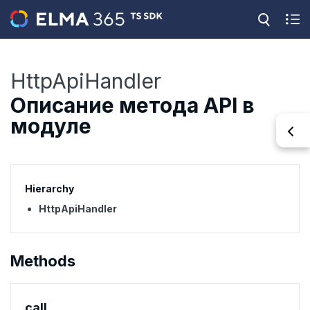
HttpApiHandler
Описание метода API в
модуле
Hierarchy
HttpApiHandler
Methods
call