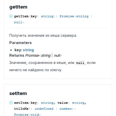
get
Item
get
Item
(
key
:
string
)
:
Promise
<
string
|
null
>
Получить значение из кеша сервера.
Parameters
key:
string
Returns
Promise
<
string
|
null
>
Значение, сохраненное в кеше, или
, если
null
ничего не найдено по ключу.
set
Item
set
Item
(
key
:
string
, value
:
string
,
ttlInMs
?:
undefined
|
number
)
:
Promise
<
void
>