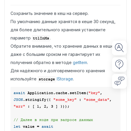
Сохранить значение в кеш на сервер.
По умолчанию данные хранятся в кеше 30 секунд,
для более длительного хранения установите
параметр
.
ttlInMs
Обратите внимание, что хранение данных в кеше
даже с большим сроком не гарантирует их
получения обратно в методе
getItem
.
Для надёжного и долговременного хранения
используйте
IStorage
.
storage
await
 Application.cache.setItem(
"key"
, 
JSON
.stringify({ 
"some_key"
 : 
"some_data"
, 
"arr"
 : [ 
1
, 
2
, 
3
 ] }));

// Далее в коде при запросе данных
let
 value = 
await