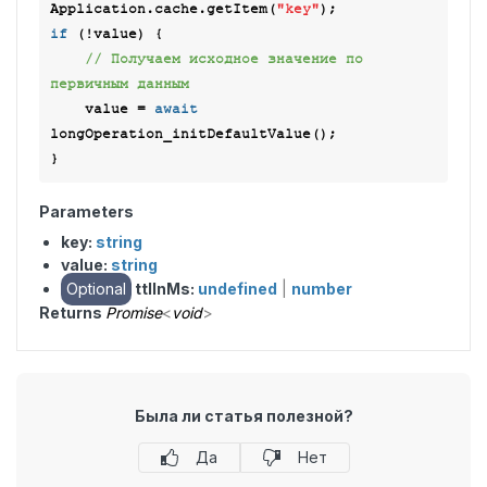
Application.cache.getItem(
"key"
if
 (!value) {

// Получаем исходное значение по 
первичным данным
    value = 
await
longOperation_initDefaultValue();

Parameters
key:
string
value:
string
Optional
ttlInMs:
undefined
|
number
Returns
Promise
<
void
>
Была ли статья полезной?
Да
Нет