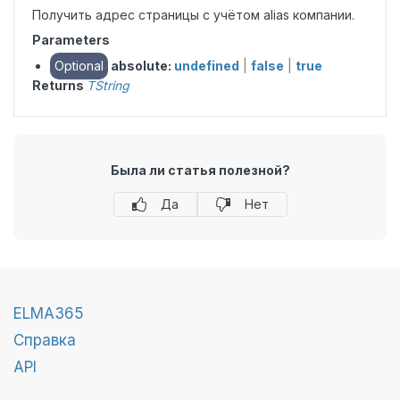
Получить адрес страницы c учётом alias компании.
Parameters
Optional
absolute:
undefined
|
false
|
true
Returns
TString
Была ли статья полезной?
Да
Нет
ELMA365
Справка
API