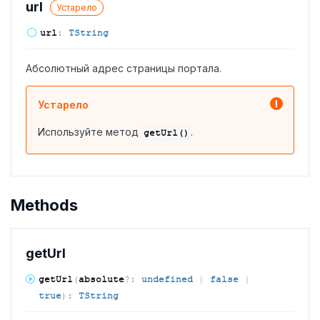
url
Устарело
url
:
TString
Абсолютный адрес страницы портала.
Устарело
Используйте метод
.
getUrl()
Methods
get
Url
get
Url
(
absolute
?:
undefined
|
false
|
true
)
:
TString