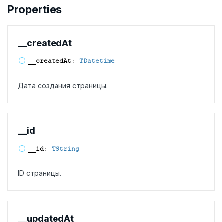
Properties
__created
At
__created
At
:
TDatetime
Дата создания страницы.
__id
__id
:
TString
ID страницы.
__updated
At