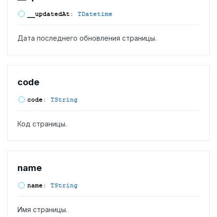
__updated
At
:
TDatetime
Дата последнего обновления страницы.
code
code
:
TString
Код страницы.
name
name
:
TString
Имя страницы.