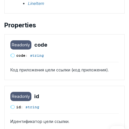
LineItem
Properties
code
Readonly
code
:
string
Код приложения цели ссылки (код приложения).
id
Readonly
id
:
string
Идентификатор цели ссылки.