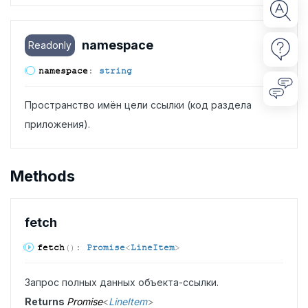
namespace
Readonly
namespace
:
string
Пространство имён цели ссылки (код раздела
приложения).
Methods
fetch
fetch
(
)
:
Promise
<
LineItem
>
Запрос полных данных объекта-ссылки.
Returns
Promise
<
LineItem
>