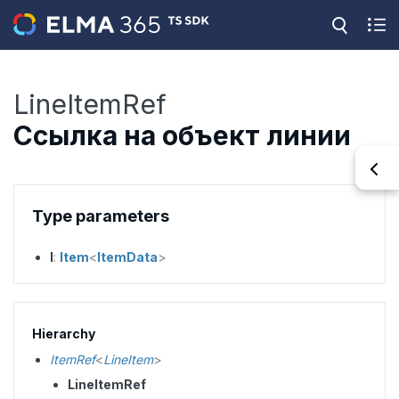
LineItemRef
Ссылка на объект линии
Type parameters
I
:
Item
<
ItemData
>
Hierarchy
ItemRef
<
LineItem
>
LineItemRef