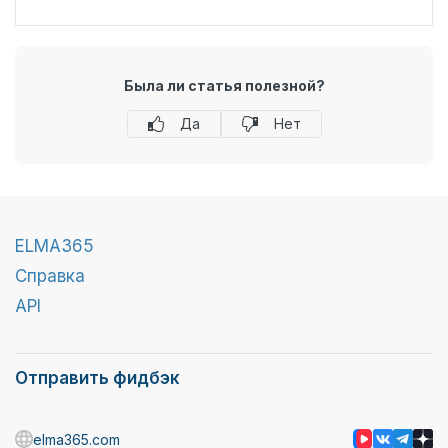
Была ли статья полезной?
Да
Нет
ELMA365
Справка
API
Отправить фидбэк
elma365.com