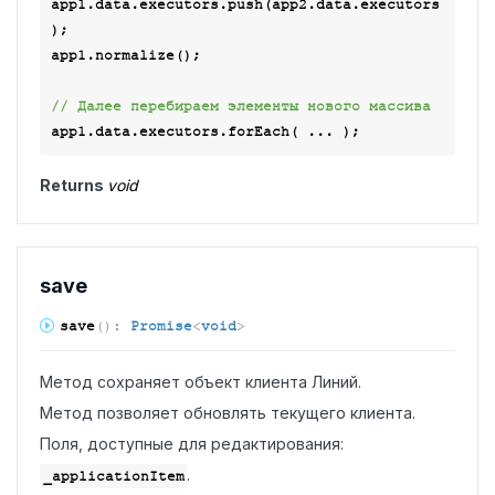
app1.data.executors.push(app2.data.executors
);

app1.normalize();

// Далее перебираем элементы нового массива
Returns
void
save
save
(
)
:
Promise
<
void
>
Метод сохраняет объект клиента Линий.
Метод позволяет обновлять текущего клиента.
Поля, доступные для редактирования:
.
_applicationItem