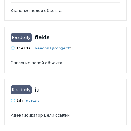
Значения полей объекта.
fields
Readonly
fields
:
Readonly
<
object
>
Описание полей объекта.
id
Readonly
id
:
string
Идентификатор цели ссылки.