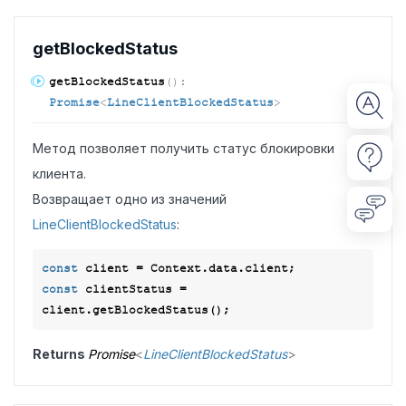
get
Blocked
Status
get
Blocked
Status
(
)
:
Promise
<
LineClientBlockedStatus
>
Метод позволяет получить статус блокировки
клиента.
Возвращает одно из значений
LineClientBlockedStatus
:
const
const
 clientStatus = 
Returns
Promise
<
LineClientBlockedStatus
>