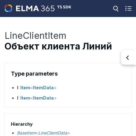
LineClientItem
Объект клиента Линий
Type parameters
I
:
Item
<
ItemData
>
I
:
Item
<
ItemData
>
Hierarchy
BaseItem
<
LineClientData
>