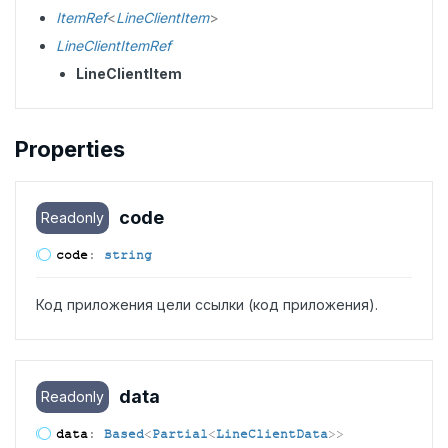
ItemRef
<
LineClientItem
>
LineClientItemRef
LineClientItem
Properties
code
Readonly
code
:
string
Код приложения цели ссылки (код приложения).
data
Readonly
data
:
Based
<
Partial
<
LineClientData
>
>