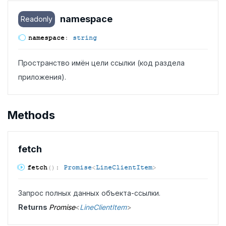
namespace
Readonly
namespace
:
string
Пространство имён цели ссылки (код раздела
приложения).
Methods
fetch
fetch
(
)
:
Promise
<
LineClientItem
>
Запрос полных данных объекта-ссылки.
Returns
Promise
<
LineClientItem
>