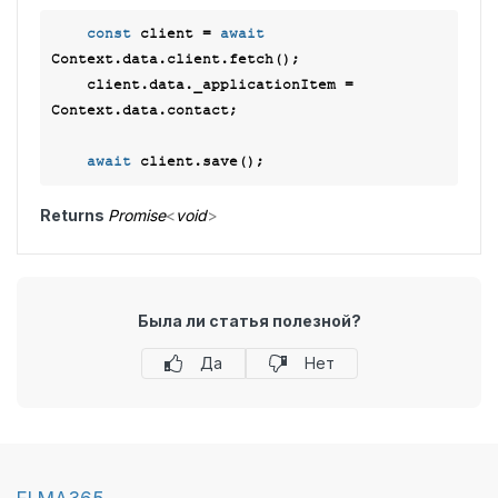
const
 client = 
await
Context.data.client.fetch();

    client.data._applicationItem = 
Context.data.contact;

await
Returns
Promise
<
void
>
Была ли статья полезной?
Да
Нет