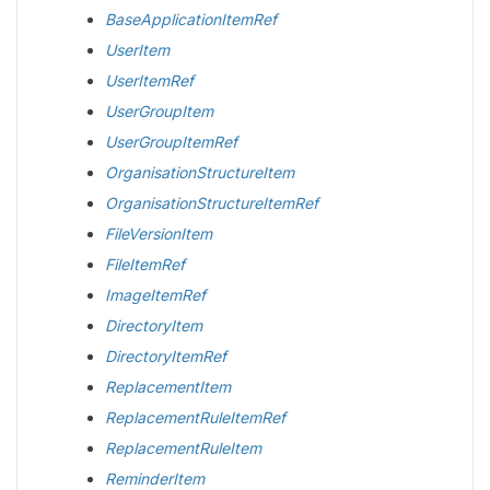
BaseApplicationItemRef
UserItem
UserItemRef
UserGroupItem
UserGroupItemRef
OrganisationStructureItem
OrganisationStructureItemRef
FileVersionItem
FileItemRef
ImageItemRef
DirectoryItem
DirectoryItemRef
ReplacementItem
ReplacementRuleItemRef
ReplacementRuleItem
ReminderItem