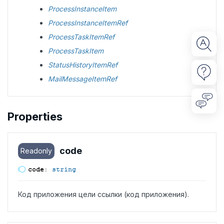
ProcessInstanceItem
ProcessInstanceItemRef
ProcessTaskItemRef
ProcessTaskItem
StatusHistoryItemRef
MailMessageItemRef
Properties
code
Readonly
code
:
string
Код приложения цели ссылки (код приложения).