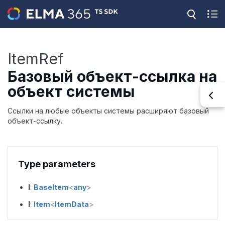
ItemRef
Базовый объект-ссылка на
объект системы
Ссылки на любые объекты системы расширяют базовый
объект-ссылку.
Type parameters
I
:
BaseItem
<
any
>
I
:
Item
<
ItemData
>