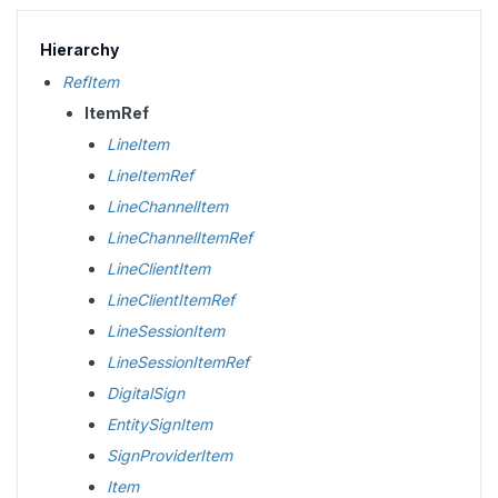
Hierarchy
RefItem
ItemRef
LineItem
LineItemRef
LineChannelItem
LineChannelItemRef
LineClientItem
LineClientItemRef
LineSessionItem
LineSessionItemRef
DigitalSign
EntitySignItem
SignProviderItem
Item