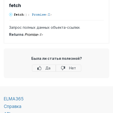
fetch
fetch
(
)
:
Promise
<
I
>
Запрос полных данных объекта-ссылки.
Returns
Promise
<
I
>
Была ли статья полезной?
Да
Нет
ELMA365
Справка