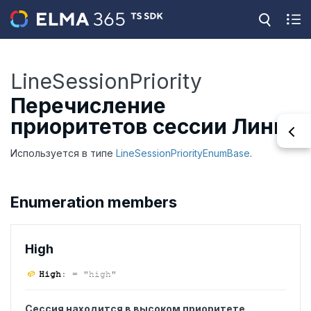
LineSessionPriority
Перечисление
приоритетов сессии Линий
Используется в типе
LineSessionPriorityEnumBase
.
Enumeration members
High
High
:
= "high"
Сессия находится в высоком приоритете