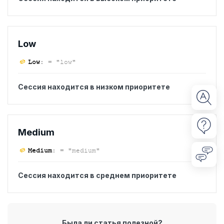
Low
Low
:
= "low"
Сессия находится в низком приоритете
Medium
Medium
:
= "medium"
Сессия находится в среднем приоритете
Была ли статья полезной?