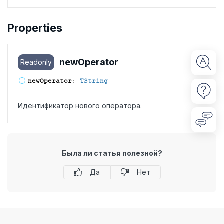
Properties
new
Operator
Readonly
new
Operator
:
TString
Идентификатор нового оператора.
Была ли статья полезной?
Да
Нет