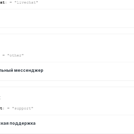
at
:
= "livechat"
= "other"
льный мессенджер
t
t
:
= "support"
ская поддержка