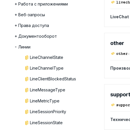
livech
Работа с приложениями
Веб-запросы
LiveChat
Права доступа
Документооборот
other
Линии
other
:
LineChannelState
LineChannelType
Произво
LineClientBlockedStatus
LineMessageType
suppor
LineMetricType
suppor
LineSessionPriority
Техниче
LineSessionState