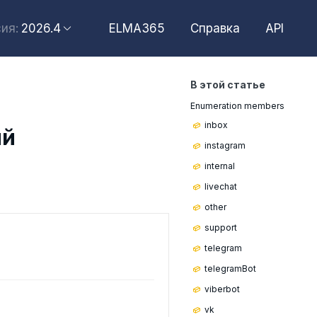
2026.4
ELMA365
Справка
API
ия:
2026.6
2026.4
В этой статье
2026.2
Enumeration members
2025.10
inbox
ий
2025.4
instagram
internal
livechat
other
support
telegram
telegram
Bot
viberbot
vk