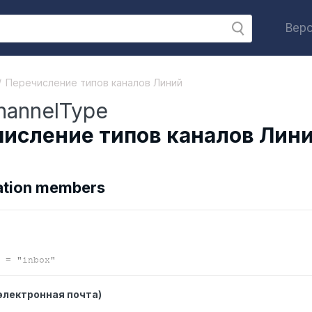
Верс
Перечисление типов каналов Линий
hannelType
исление типов каналов Лин
tion members
= "inbox"
электронная почта)