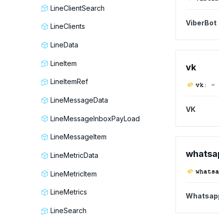
LineClientSearch
ViberBot
LineClients
LineData
LineItem
vk
LineItemRef
vk
:
= 
LineMessageData
VK
LineMessageInboxPayLoad
LineMessageItem
whatsa
LineMetricData
whatsa
LineMetricItem
LineMetrics
Whatsap
LineSearch