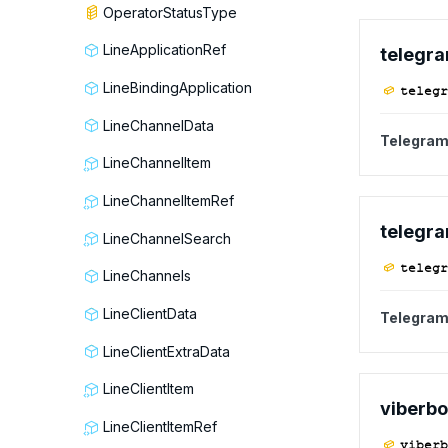
OperatorStatusType
LineApplicationRef
telegr
LineBindingApplication
telegr
LineChannelData
Telegra
LineChannelItem
LineChannelItemRef
telegr
LineChannelSearch
telegr
LineChannels
LineClientData
Telegram
LineClientExtraData
LineClientItem
viberbo
LineClientItemRef
viberb