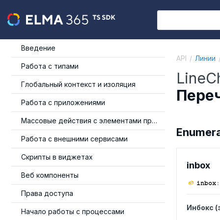
Введение
API
Линии
Работа с типами
LineC
Глобальный контекст и изоляция
Переч
Работа с приложениями
Массовые действия с элементами приложения
Enumera
Работа с внешними сервисами
Скрипты в виджетах
inbox
Веб компоненты
inbox
:
Права доступа
Инбокс (
Начало работы с процессами