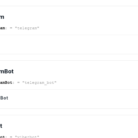
am
am
:
= "telegram"
m
am
Bot
am
Bot
:
= "telegram_bot"
Bot
t
ot
:
= "viberbot"