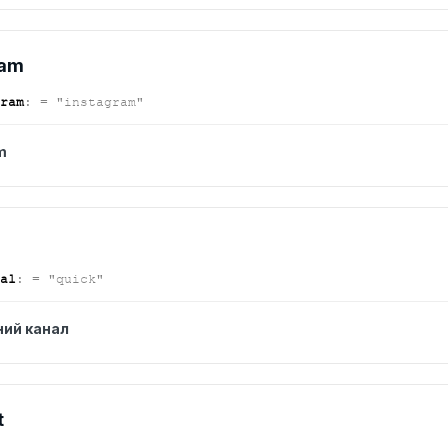
ram
ram
:
= "instagram"
m
l
al
:
= "quick"
ий канал
t