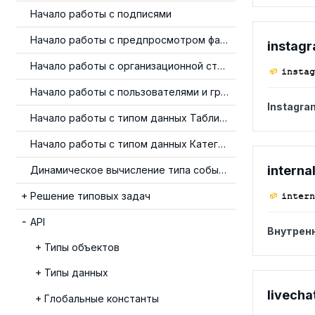
Начало работы с подписями
Начало работы с предпросмотром файлов
instag
Начало работы с организационной структурой
instag
Начало работы с пользователями и группами
Instagra
Начало работы с типом данных Таблица
Начало работы с типом данных Категория
interna
Динамическое вычисление типа события
Решение типовых задач
intern
API
Внутренн
Типы объектов
Типы данных
livecha
Глобальные константы