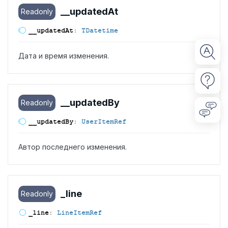
__updated
At
Readonly
__updated
At
:
TDatetime
Дата и время изменения.
__updated
By
Readonly
__updated
By
:
UserItemRef
Автор последнего изменения.
_line
Readonly
_line
:
LineItemRef