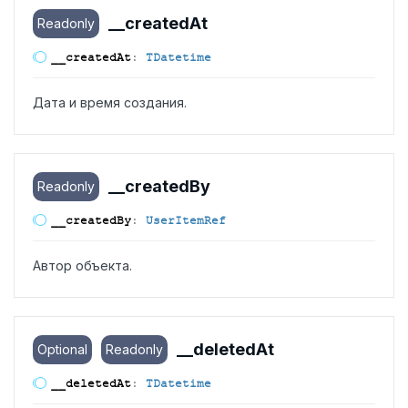
__created
At
Readonly
__created
At
:
TDatetime
Дата и время создания.
__created
By
Readonly
__created
By
:
UserItemRef
Автор объекта.
__deleted
At
Optional
Readonly
__deleted
At
:
TDatetime