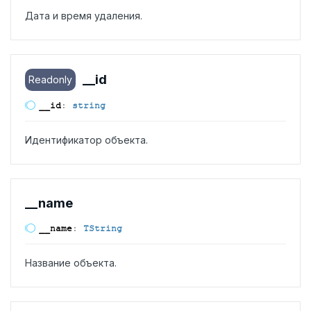
Дата и время удаления.
__id
Readonly
__id
:
string
Идентификатор объекта.
__name
__name
:
TString
Название объекта.