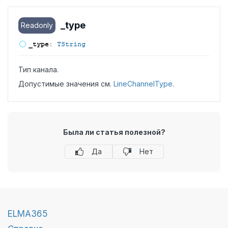
_type
Readonly
_type
:
TString
Тип канала.
Допустимые значения см.
LineChannelType
.
Была ли статья полезной?
Да
Нет
ELMA365