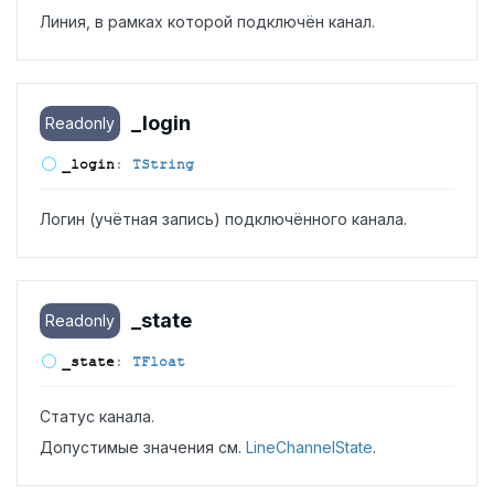
Линия, в рамках которой подключён канал.
_login
Readonly
_login
:
TString
Логин (учётная запись) подключённого канала.
_state
Readonly
_state
:
TFloat
Статус канала.
Допустимые значения см.
LineChannelState
.