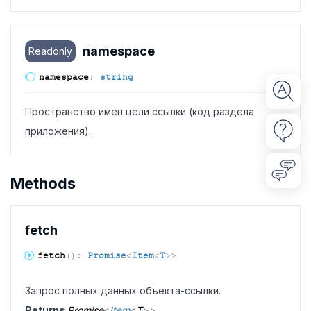
namespace
Readonly
namespace
:
string
Пространство имён цели ссылки (код раздела
приложения).
Methods
fetch
fetch
(
)
:
Promise
<
Item
<
T
>
>
Запрос полных данных объекта-ссылки.
Returns
Promise
<
Item
<
T
>
>