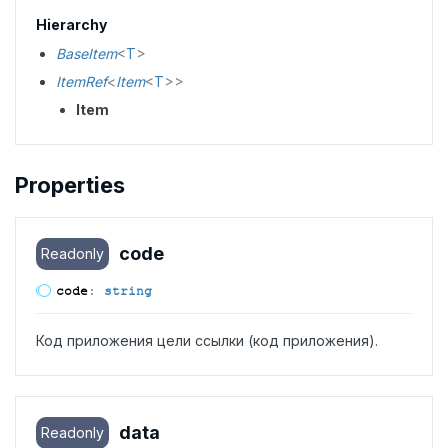
Hierarchy
BaseItem
<
T
>
ItemRef
<
Item
<
T
>
>
Item
Properties
code
Readonly
code
:
string
Код приложения цели ссылки (код приложения).
data
Readonly