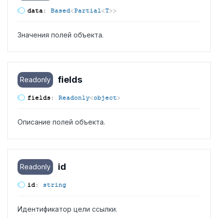
data
:
Based
<
Partial
<
T
>
>
Значения полей объекта.
fields
Readonly
fields
:
Readonly
<
object
>
Описание полей объекта.
id
Readonly
id
:
string
Идентификатор цели ссылки.