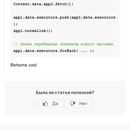
Context.data.app2.fetch();

app1.data.executors.push(app2.data.executors
);

app1.normalize();

// Далее перебираем элементы нового массива
Returns
void
Была ли статья полезной?
Да
Нет