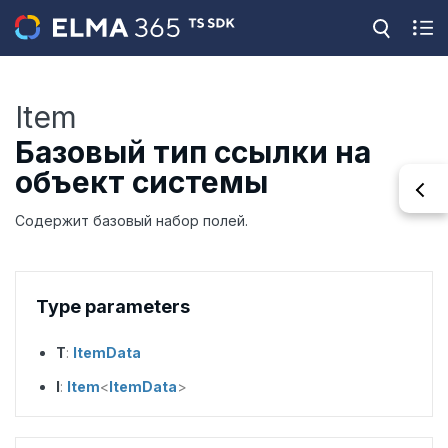
Item
Базовый тип ссылки на
объект системы
Содержит базовый набор полей.
Type parameters
T
:
ItemData
I
:
Item
<
ItemData
>