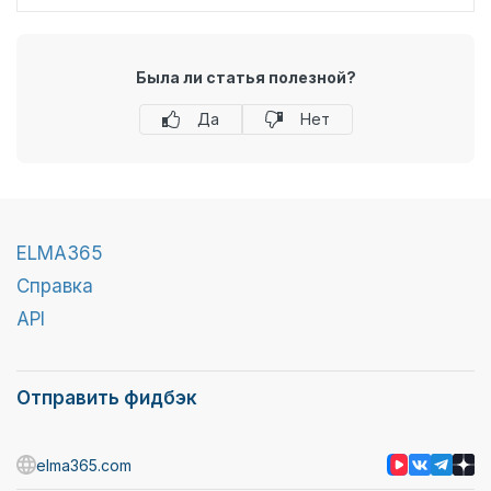
Была ли статья полезной?
Да
Нет
ELMA365
Справка
API
Отправить фидбэк
elma365.com