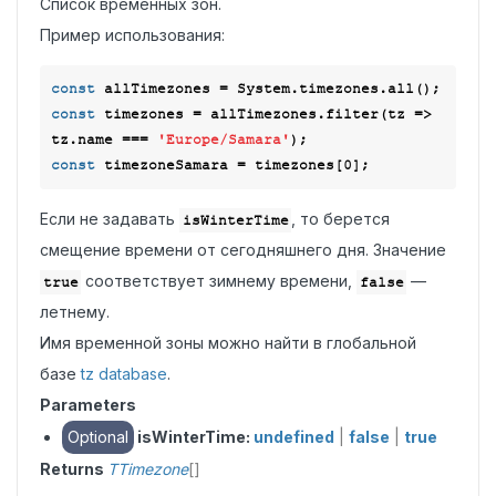
Список временных зон.
Пример использования:
const
const
 timezones = allTimezones.filter(
tz
 =>
tz.name === 
'Europe/Samara'
const
 timezoneSamara = timezones[
0
Если не задавать
, то берется
isWinterTime
смещение времени от сегодняшнего дня. Значение
соответствует зимнему времени,
—
true
false
летнему.
Имя временной зоны можно найти в глобальной
базе
tz database
.
Parameters
Optional
isWinterTime:
undefined
|
false
|
true
Returns
TTimezone
[]