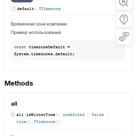
default
:
TTimezone
Временная зона компании.
Пример использования:
const
 timezoneDefault = 
Methods
all
all
(
isWinterTime
?:
undefined
|
false
|
true
)
:
TTimezone
[]