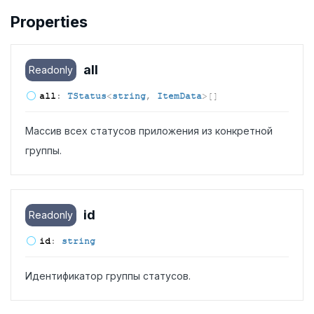
Properties
all
Readonly
all
:
TStatus
<
string
,
ItemData
>
[]
Массив всех статусов приложения из конкретной
группы.
id
Readonly
id
:
string
Идентификатор группы статусов.