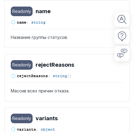
name
Readonly
name
:
string
Название группы статусов.
reject
Reasons
Readonly
reject
Reasons
:
string
[]
Массив всех причин отказа.
variants
Readonly
variants
:
object