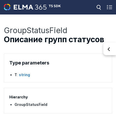
GroupStatusField
Описание групп статусов
Type parameters
T
:
string
Hierarchy
GroupStatusField