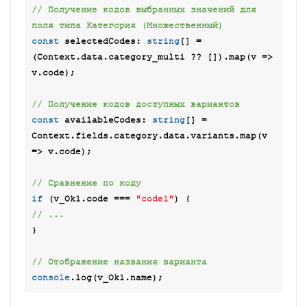
// Получение кодов выбранных значений для 
поля типа Категория (Множественный)
const
 selectedCodes: 
string
[] = 
(Context.data.category_multi ?? []).map(
v
 =>
v.code);

// Получение кодов доступных вариантов
const
 availableCodes: 
string
[] = 
Context.fields.category.data.variants.map(
v
=>
 v.code);

// Сравнение по коду
if
 (v_Ok1.code === 
"code1"
// ...
}

// Отображение названия варианта
console