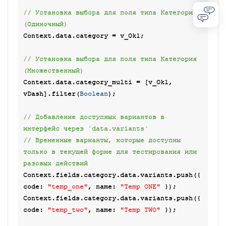
// Установка выбора для поля типа Категория 
(Одиночный)
Context.data.category = v_Ok1;

// Установка выбора для поля типа Категория 
(Множественный)
Context.data.category_multi = [v_Ok1, 
vDash].filter(
Boolean
);

// Добавление доступных вариантов в 
интерфейс через `data.variants`
// Временные варианты, которые доступны 
только в текущей форме для тестирования или 
разовых действий
Context.fields.category.data.variants.push({ 
code
: 
"temp_one"
, 
name
: 
"Temp ONE"
 });

Context.fields.category.data.variants.push({ 
code
: 
"temp_two"
, 
name
: 
"Temp TWO"
 });
