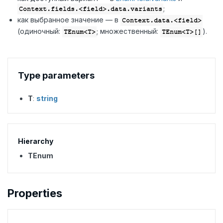
;
Context.fields.<field>.data.variants
как выбранное значение — в
Context.data.<field>
(одиночный:
; множественный:
).
TEnum<T>
TEnum<T>[]
Type parameters
T
:
string
Hierarchy
TEnum
Properties