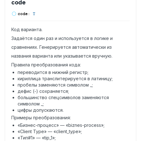
code
code
:
T
Код варианта.
Задаётся один раз и используется в логике и
сравнениях. Генерируется автоматически из
названия варианта или указывается вручную.
Правила преобразования кода:
переводится в нижний регистр;
кириллица транслитерируется в латиницу;
пробелы заменяются символом _;
дефис (-) сохраняется;
большинство спецсимволов заменяются
символом _;
цифры допускаются.
Примеры преобразования:
«Бизнес-процесс» — «biznes-process»;
«Client Type» — «client_type»;
«Тип#1» — «tip_1»;