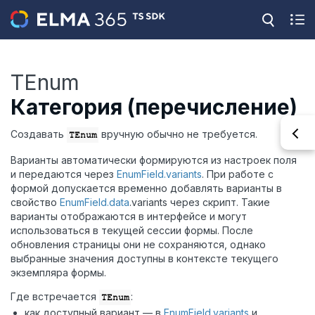
TEnum
Категория (перечисление)
Создавать
вручную обычно не требуется.
TEnum
Варианты автоматически формируются из настроек поля
и передаются через
EnumField.variants
. При работе с
формой допускается временно добавлять варианты в
свойство
EnumField.data
.variants через скрипт. Такие
варианты отображаются в интерфейсе и могут
использоваться в текущей сессии формы. После
обновления страницы они не сохраняются, однако
выбранные значения доступны в контексте текущего
экземпляра формы.
Где встречается
:
TEnum
как доступный вариант — в
EnumField.variants
и