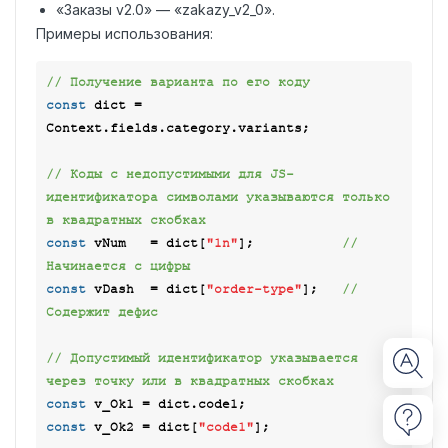
«Заказы v2.0» — «zakazy_v2_0».
Примеры использования:
// Получение варианта по его коду
const
 dict = 
Context.fields.category.variants;

// Коды с недопустимыми для JS-
идентификатора символами указываются только 
в квадратных скобках
const
 vNum   = dict[
"1n"
];           
// 
Начинается с цифры
const
 vDash  = dict[
"order-type"
];   
// 
Содержит дефис
// Допустимый идентификатор указывается 
через точку или в квадратных скобках
const
const
 v_Ok2 = dict[
"code1"
];
