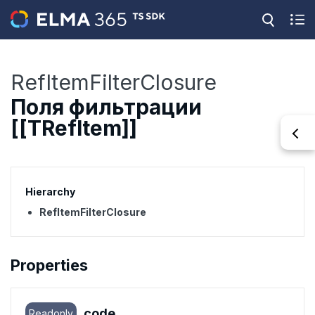
RefItemFilterClosure
Поля фильтрации
[[TRefItem]]
Hierarchy
RefItemFilterClosure
Properties
code
Readonly