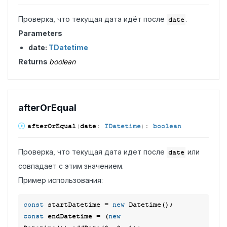
Проверка, что текущая дата идёт после
.
date
Parameters
date:
TDatetime
Returns
boolean
after
OrEqual
after
OrEqual
(
date
:
TDatetime
)
:
boolean
Проверка, что текущая дата идет после
или
date
совпадает с этим значением.
Пример использования:
const
 startDatetime = 
new
const
 endDatetime = (
new