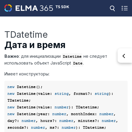
TDatetime
Дата и время
Важно
: для инициализации
не следует
Datetime
использовать объект JavaScript
.
Date
Имеет конструкторы:
new
new
 Datetime(value: 
string
, format?: 
string
): 
new
 Datetime(value: 
number
new
 Datetime(year: 
number
, 
monthIndex
: 
number
, 
day?: 
number
, hours?: 
number
, minutes?: 
number
, 
seconds?: 
number
, ms?: 
number