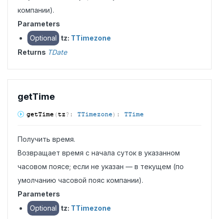
компании).
Parameters
Optional
tz:
TTimezone
Returns
TDate
get
Time
get
Time
(
tz
?:
TTimezone
)
:
TTime
Получить время.
Возвращает время с начала суток в указанном
часовом поясе; если не указан — в текущем (по
умолчанию часовой пояс компании).
Parameters
Optional
tz:
TTimezone