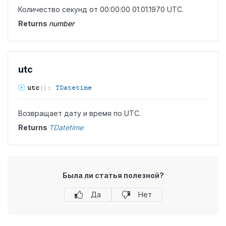
Количество секунд от 00:00:00 01.01.1970 UTC.
Returns
number
utc
utc
(
)
:
TDatetime
Возвращает дату и время по UTC.
Returns
TDatetime
Была ли статья полезной?
Да
Нет