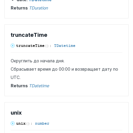
Returns
TDuration
truncate
Time
truncate
Time
(
)
:
TDatetime
Округлить до начала дня.
Сбрасывает время до 00:00 и возвращает дату по
UTC.
Returns
TDatetime
unix
unix
(
)
:
number