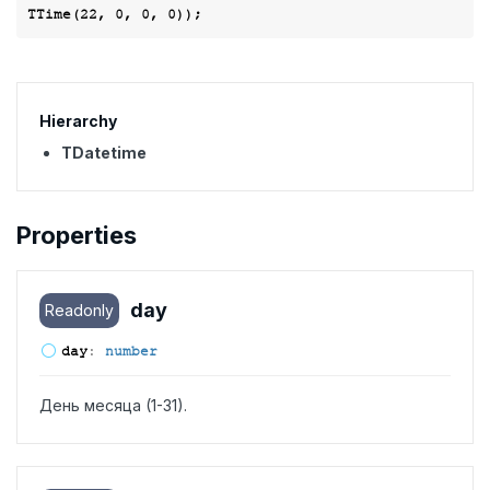
TTime(
22
, 
0
, 
0
, 
0
Hierarchy
TDatetime
Properties
day
Readonly
day
:
number
День месяца (1-31).