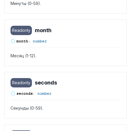
Минуты (0-59).
month
Readonly
month
:
number
Месяц (1-12).
seconds
Readonly
seconds
:
number
Секунды (0-59).