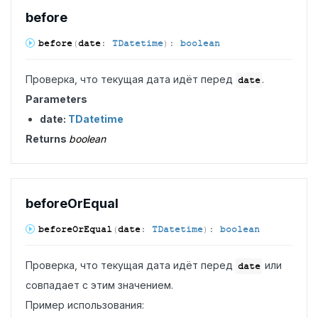
before
before
(
date
:
TDatetime
)
:
boolean
Проверка, что текущая дата идёт перед
.
date
Parameters
date:
TDatetime
Returns
boolean
before
OrEqual
before
OrEqual
(
date
:
TDatetime
)
:
boolean
Проверка, что текущая дата идёт перед
или
date
совпадает с этим значением.
Пример использования: