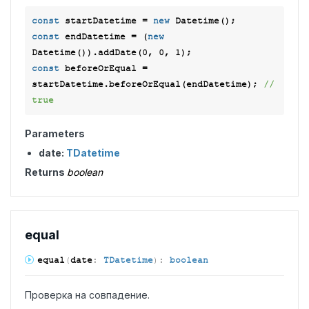
const
 startDatetime = 
new
const
 endDatetime = (
new
Datetime()).addDate(
0
, 
0
, 
1
const
 beforeOrEqual = 
startDatetime.beforeOrEqual(endDatetime); 
// 
true
Parameters
date:
TDatetime
Returns
boolean
equal
equal
(
date
:
TDatetime
)
:
boolean
Проверка на совпадение.