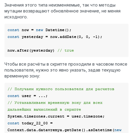
Значения этого типа неизменяемые, так что методы
мутации возвращают обновлённое значение, не меняя
исходного.
const
 now = 
new
const
 yesterday = now.addDate(
0
, 
0
, -
1
);

now.after(yesterday) 
// true
Чтобы все расчёты в скрипте проходили в часовом поясе
пользователя, нужно это явно указать, задав текущую
временную зону:
// Получаем нужного пользователя для расчетов
const
// Устанавливаем временную зону для всех 
дальнейших вычислений в скрипте
const
 today_22_00 = 
Context.data.datavremya.getDate().asDatetime(
new