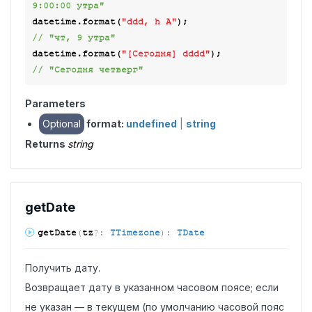
9:00:00 утра"
datetime.format(
"ddd, h A"
);                      
// "чт, 9 утра"
datetime.format(
"[Сегодня] dddd"
);               
// "Сегодня четверг"
Parameters
Optional
format:
undefined
|
string
Returns
string
get
Date
get
Date
(
tz
?:
TTimezone
)
:
TDate
Получить дату.
Возвращает дату в указанном часовом поясе; если
не указан — в текущем (по умолчанию часовой пояс