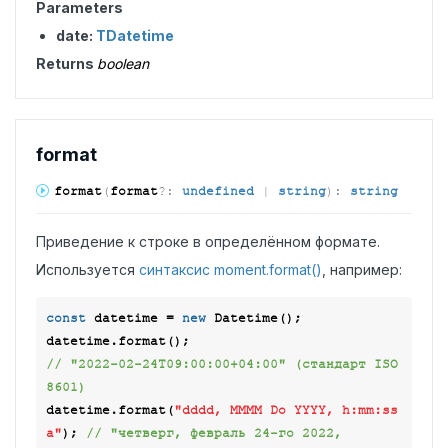
Parameters
date:
TDatetime
Returns
boolean
format
format
(
format
?:
undefined
|
string
)
:
string
Приведение к строке в определённом формате.
Используется
синтаксис moment.format()
, например:
const
 datetime = 
new
 Datetime();

datetime.format();                                
// "2022-02-24T09:00:00+04:00" (стандарт ISO 
8601)
datetime.format(
"dddd, MMMM Do YYYY, h:mm:ss 
a"
); 
// "четверг, февраль 24-го 2022, 