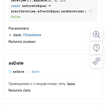
Datetime()).addDate(
0
, 
0
, 
1
const
 beforeOrEqual = 
startDatetime.afterOrEqual(endDatetime); 
// 
false
Parameters
date:
TDatetime
Returns
boolean
as
Date
as
Date
(
)
:
Date
Приведение к стандартному типу
.
Date
Returns
Date