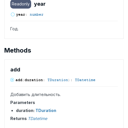
year
Readonly
year
:
number
Год.
Methods
add
add
(
duration
:
TDuration
)
:
TDatetime
Добавить длительность.
Parameters
duration:
TDuration
Returns
TDatetime