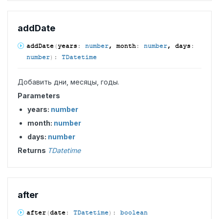
add
Date
add
Date
(
years
:
number
, month
:
number
, days
:
number
)
:
TDatetime
Добавить дни, месяцы, годы.
Parameters
years:
number
month:
number
days:
number
Returns
TDatetime
after
after
(
date
:
TDatetime
)
:
boolean