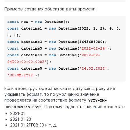
Примеры создания объектов даты-времени:
const
 now = 
new
const
 datetime1 = 
new
 Datetime(
2022
, 
1
, 
24
, 
9
, 
0
, 
0
, 
0
const
 datetime2 = 
new
 Datetime(
1645686000
const
 datetime3 = 
new
 Datetime(
'2022-02-24'
const
 datetime4 = 
new
 Datetime(
'2022-02-
24T00:00:00.000Z'
const
 datetime5 = 
new
 Datetime(
'24.02.2022'
, 
'DD.MM.YYYY'
Если в конструкторе записывать дату как строку и не
указывать формат, то по умолчанию значение
проверяется на соответствие формату
YYYY-MM-
. Поэтому задавать значение можно как:
DDTHH:mm:ss.SSSZ
2021-01
2021-01-23
2021-01-21T08:30 и т. д.