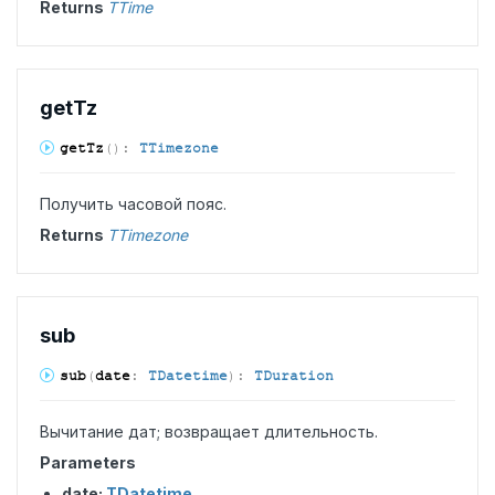
Returns
TTime
get
Tz
get
Tz
(
)
:
TTimezone
Получить часовой пояс.
Returns
TTimezone
sub
sub
(
date
:
TDatetime
)
:
TDuration
Вычитание дат; возвращает длительность.
Parameters
date:
TDatetime